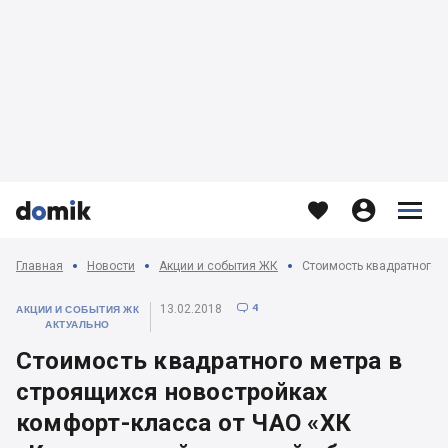








Главная
Новости
Акции и события ЖК
4
13.02.2018

АКЦИИ И СОБЫТИЯ ЖК
АКТУАЛЬНО
Стоимость квадратного метра в
строящихся новостройках
комфорт-класса от ЧАО «ХК