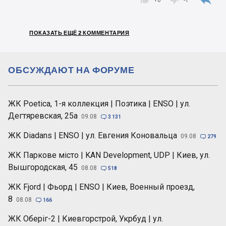
ПОКАЗАТЬ ЕЩЁ 2 КОММЕНТАРИЯ
ОБСУЖДАЮТ НА ФОРУМЕ
ЖК Poetica, 1-я коллекция | Поэтика | ENSO | ул.
Дегтяревская, 25а
09.08

3 131
ЖК Diadans | ENSO | ул. Евгения Коновальца
09.08

279
ЖК Паркове місто | KAN Development, UDP | Киев, ул.
Вышгородская, 45
08.08

518
ЖК Fjord | Фьорд | ENSO | Киев, Военный проезд,
8
08.08

166
ЖК Оберіг-2 | Киевгорстрой, Укрбуд | ул.