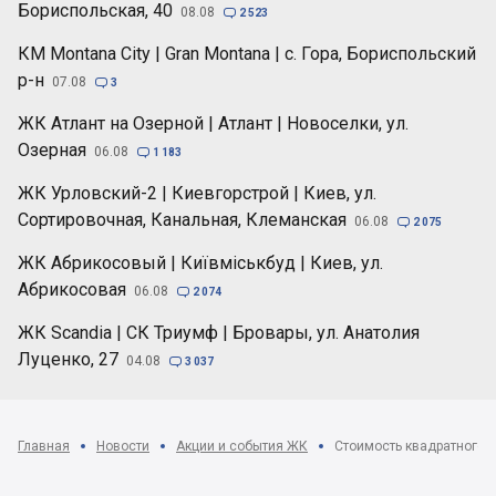
Бориспольская, 40
08.08

2 523
КМ Montana City | Gran Montana | с. Гора, Бориспольский
р-н
07.08

3
ЖК Атлант на Озерной | Атлант | Новоселки, ул.
Озерная
06.08

1 183
ЖК Урловский-2 | Киевгорстрой | Киев, ул.
Сортировочная, Канальная, Клеманская
06.08

2 075
ЖК Абрикосовый | Київміськбуд | Киев, ул.
Абрикосовая
06.08

2 074
ЖК Scandia | СК Триумф | Бровары, ул. Анатолия
Луценко, 27
04.08

3 037
Главная
Новости
Акции и события ЖК