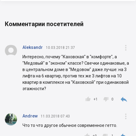
Комментарии посетителей


Aleksandr
10.03.2018 21:37
Интересно, почему "Каховская" в "комфорте", а
"Медовый" в "эконом" классе? Свечки одинаковые, а
в центральном доме в "Медовом" даже лучше: на 3
лифта на 6 квартир, против тех же 3 лифтов на 10
квартир в комплексе на "Каховской" при одинаковой
этажности?



+
1
0

Andrew
11.03.2018 07:43
Что то что другое обычное современное гетто.



+
0
-1