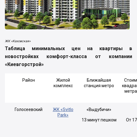
ЖК «Каховская»
Таблица минимальных цен на квартиры в
новостройках комфорт-класса от компании
«Киевгорстрой»
Район
Жилой
Ближайшая
Стоим
комплекс
станция метро
квадра
метра
Голосеевский
ЖК «Svitlo
«Выдубичи»
Park»
13 минут пешком
От 1