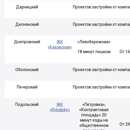
Дарницкий
Проектов застройки от компа
Деснянский
Проектов застройки от компа
Днепровский
ЖК
«Левобережная»
«Каховская»
18 минут пешком
От 1
Оболонский
Проектов застройки от компа
Печерский
Проектов застройки от компа
Подольский
ЖК
«Петровка»,
«Rybalsky»
«Контрактовая
площадь» 20
минут езды на
От 2
общественном