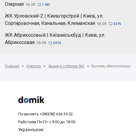
Озерная
06.08

1 183
ЖК Урловский-2 | Киевгорстрой | Киев, ул.
Сортировочная, Канальная, Клеманская
06.08

2 075
ЖК Абрикосовый | Київміськбуд | Киев, ул.
Абрикосовая
06.08

2 074
Главная
Новости
Акции и события ЖК



Позвонить
+380(98) 656 34 02
Работаем
Пн-Пт с 9:00 до 18:00
Українською