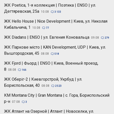
ЖК Poetica, 1-я коллекция | Поэтика | ENSO | ул.
Дегтяревская, 25а
10.08

3 133
ЖК Hello House | Nice Development | Киев, ул. Николая
Кибальчича, 1
10.08

77
ЖК Diadans | ENSO | ул. Евгения Коновальца
09.08

279
ЖК Паркове місто | KAN Development, UDP | Киев, ул.
Вышгородская, 45
08.08

518
ЖК Fjord | Фьорд | ENSO | Киев, Военный проезд,
8
08.08

166
ЖК Оберіг-2 | Киевгорстрой, Укрбуд | ул.
Бориспольская, 40
08.08

2 523
КМ Montana City | Gran Montana | с. Гора, Бориспольский
р-н
07.08

3
ЖК Атлант на Озерной | Атлант | Новоселки, ул.