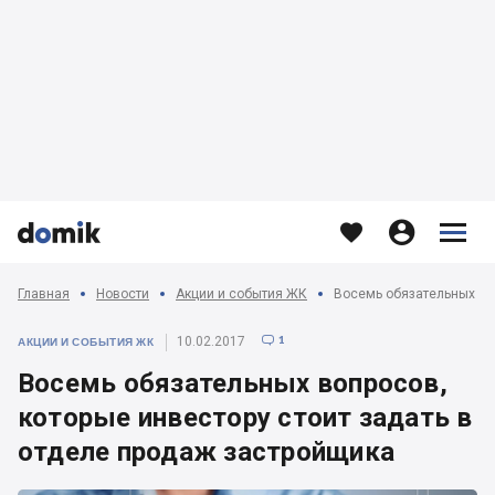








Главная
Новости
Акции и события ЖК
1
10.02.2017

АКЦИИ И СОБЫТИЯ ЖК
Восемь обязательных вопросов,
которые инвестору стоит задать в
отделе продаж застройщика