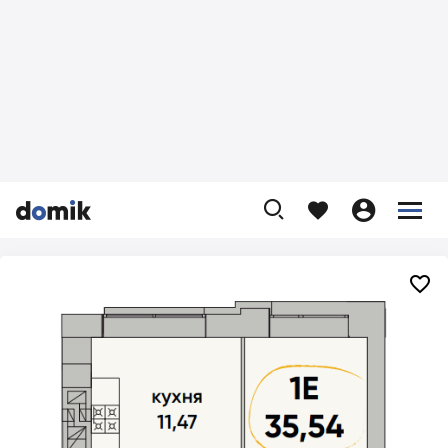









