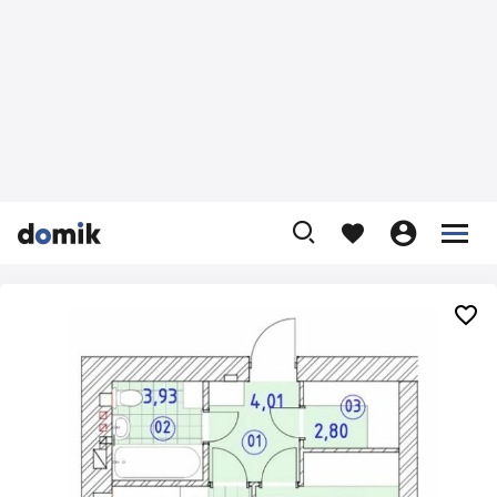









