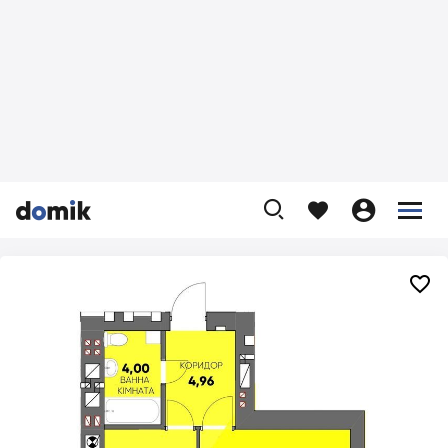









