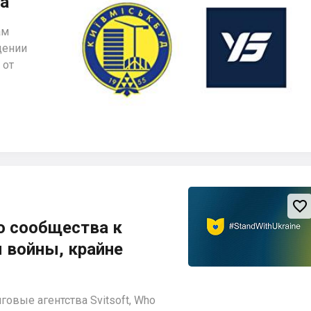
а
ам
щении
 от

о сообщества к
 войны, крайне
овые агентства Svitsoft, Who