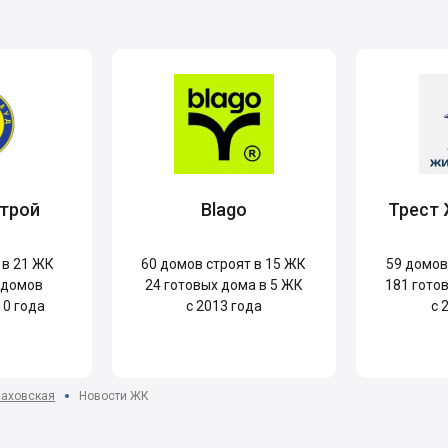
трой
Blago
Трест
 в 21 ЖК
60
домов строят в 15 ЖК
59
домов 
 домов
24
готовых дома в 5 ЖК
181
готов
10 года
с 2013 года
с 
аховская
Новости ЖК