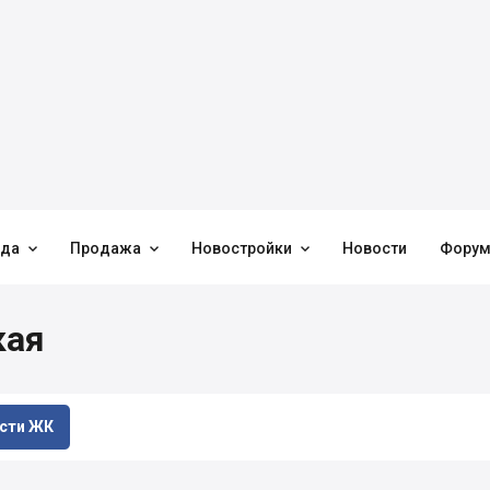



нда
Продажа
Новостройки
Новости
Фору
кая
сти ЖК