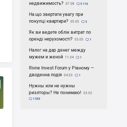
недвижимость?
07.08

5 116
На що звертати увагу при
покупці квартири?
05.05

3
Як ви ведете облік витрат по
оренді нерухомості?
03.05

1
Налог на дар денег между
мужем и женой
11.04

1
Rivne Invest Forum у Рівному —
дводенна подія
04.03

1
Нужны или не нужны
риэлторы? Не понимаю!
03.02

1 503