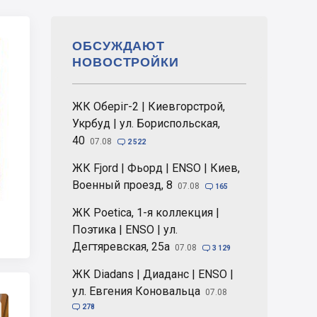
ОБСУЖДАЮТ
НОВОСТРОЙКИ
ЖК Оберіг-2 | Киевгорстрой,
Укрбуд | ул. Бориспольская,
40
07.08

2 522
ЖК Fjord | Фьорд | ENSO | Киев,
Военный проезд, 8
07.08

165
ЖК Poetica, 1-я коллекция |
Поэтика | ENSO | ул.
Дегтяревская, 25а
07.08

3 129
ЖК Diadans | Диаданс | ENSO |
ул. Евгения Коновальца
07.08

278