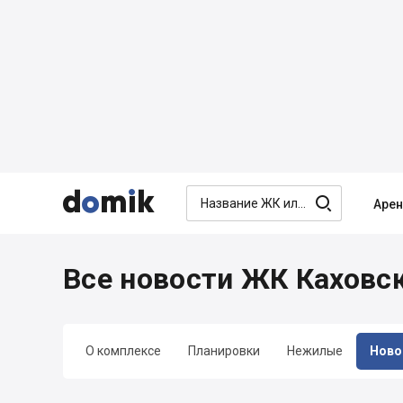




Аре
Все новости ЖК Каховс
О комплексе
Планировки
Нежилые
Ново