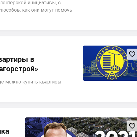
олонтерской инициативы, с
пособов, как они могут помочь

вартиры в
вгорстрой»
еще можно купить квартиры

ика