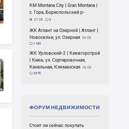
КМ Montana City | Gran Montana |
с. Гора, Бориспольский р-
н
07.08

3
ЖК Атлант на Озерной | Атлант |
Новоселки, ул. Озерная
06.08

1 183
ЖК Урловский-2 | Киевгорстрой
| Киев, ул. Сортировочная,
Канальная, Клеманская
06.08

2 075
ФОРУМ НЕДВИЖИМОСТИ
Стоит ли сейчас покупать