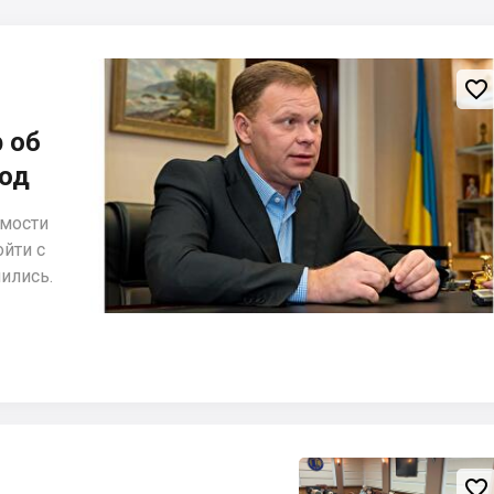

 об
год
имости
ойти с
чились.
