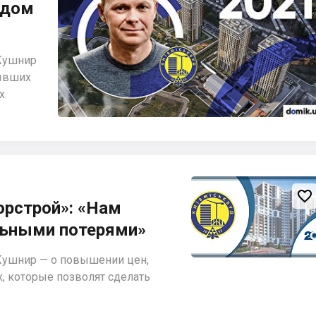
одом
Кушнир
бывших
х

орстрой»: «Нам
льными потерями»
Кушнир — о повышении цен,
х, которые позволят сделать