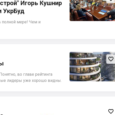
строй" Игорь Кушнир
и УкрБуд
 полной мере! Чем и

ны
Понятно, во главе рейтинга
овые лидеры уже хорошо видны.
