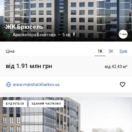
ЖК Брюсель

Архітектора Бекетова
– 5 хв.

Ціна
1К
3К
2рів
від 1.91 млн грн
від 42.43 м²


www.marshal.kharkov.ua
БУДУЄТЬСЯ
ЗДАНИЙ ЧАСТКОВО