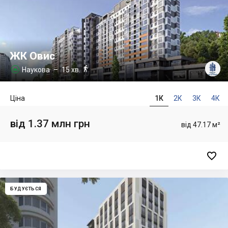
ЖК Овис

Наукова
– 15 хв.

Ціна
1К
2К
3К
4К
від 1.37 млн грн
від 47.17 м²

БУДУЄТЬСЯ