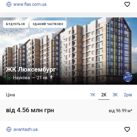


www.flas.com.ua
БУДУЄТЬСЯ
ЗДАНИЙ ЧАСТКОВО
ЖК Люксембург

Наукова
– 21 хв.

Ціна
1К
2К
3К
2рів
від 4.56 млн грн
від 96.99 м²


avantazh.ua