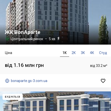
ЖК BonAparte

Центральний ринок
– 5 хв.

Ціна
1К
2К
3К
4К
Студ
від 1.16 млн грн
від 33.2 м²


bonaparte.gs-3.com.ua
БУДУЄТЬСЯ