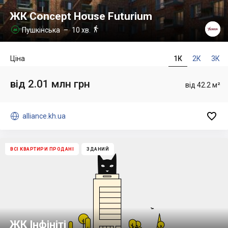
ЖК Concept House Futurium

Пушкінська
– 10 хв.

Ціна
1К
2К
3К
від 2.01 млн грн
від 42.2 м²


alliance.kh.ua
ВСІ КВАРТИРИ ПРОДАНІ
ЗДАНИЙ
ЖК Інфініті