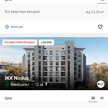
Всі квартири продані
від 52.03 м²


tmm.ua
ВСІ КВАРТИРИ ПРОДАНІ
ЗДАНИЙ
ЖК Nodus

Університет
– 12 хв.

Ціна
3К
4К