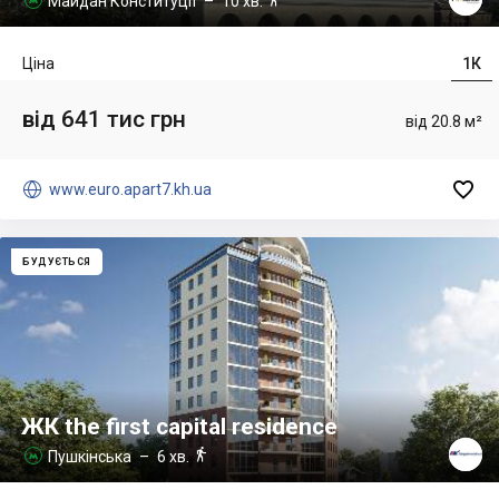
Майдан Конституції
– 10 хв.
Ціна
1К
від 641 тис грн
від 20.8 м²


www.euro.apart7.kh.ua
БУДУЄТЬСЯ
ЖК the first capital residence

Пушкінська
– 6 хв.
