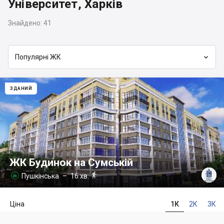
Університет, Харків
Знайдено:
41

Популярні ЖК
ЗДАНИЙ
ЖК Будинок на Сумській

Пушкінська
– 16 хв.

Ціна
1К
2К
3К