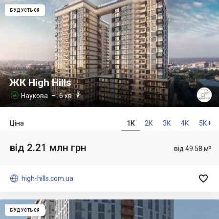
БУДУЄТЬСЯ
ЖК High Hills

Наукова
– 6 хв.

Ціна
1К
2К
3К
4К
5К+
від 2.21 млн грн
від 49.58 м²


high-hills.com.ua
БУДУЄТЬСЯ