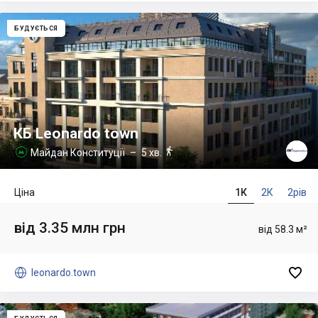
БУДУЄТЬСЯ
КБ Leonardo town

Майдан Конституції
– 5 хв.

Ціна
1К
2К
2рів
від 3.35 млн грн
від 58.3 м²


leonardo.town