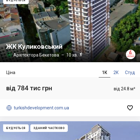
БУДУЄТЬСЯ
ЖК Куликовський

Архітектора Бекетова
– 10 хв.

Ціна
1К
2К
Студ
від 784 тис грн
від 24.8 м²


turkishdevelopment.com.ua
БУДУЄТЬСЯ
ЗДАНИЙ ЧАСТКОВО