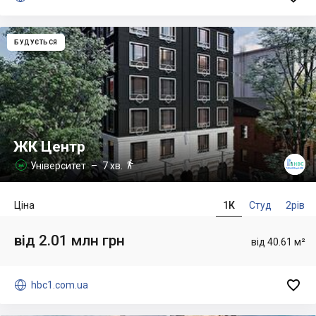
БУДУЄТЬСЯ
ЖК Центр

Університет
– 7 хв.

Ціна
1К
Студ
2рів
від 2.01 млн грн
від 40.61 м²


hbc1.com.ua