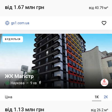
від 1.67 млн грн
від 40.79 м²


gs1.com.ua
БУДУЄТЬСЯ
ЖК Магістр

Наукова
– 9 хв.

Ціна
1К
2К
від 1.13 млн грн
від 26.2 м²