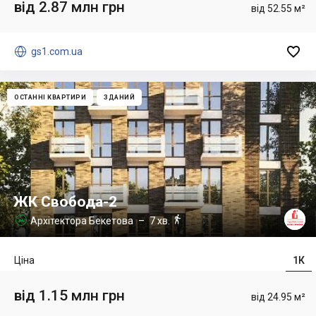
від 2.87 млн грн
від 52.55 м²


gs1.com.ua
ОСТАННІ КВАРТИРИ
ЗДАНИЙ
ЖК Свобода-2

Архітектора Бекетова
– 7 хв.

Ціна
1К
від 1.15 млн грн
від 24.95 м²