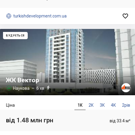


turkishdevelopment.com.ua
БУДУЄТЬСЯ
ЖК Вектор

Наукова
– 6 хв.

Ціна
1К
2К
3К
4К
2рів
від 1.48 млн грн
від 33.4 м²