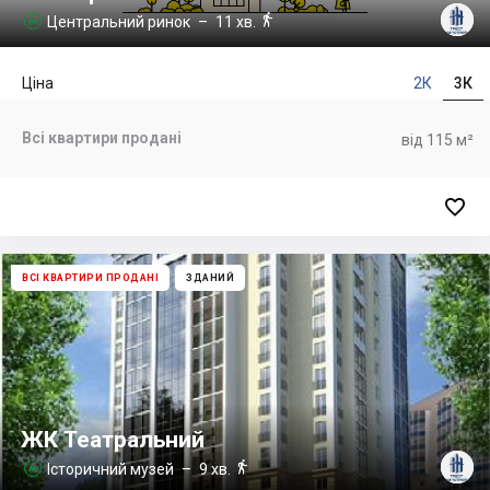

Центральний ринок
– 11 хв.

Ціна
2К
3К
Всі квартири продані
від 115 м²

ВСІ КВАРТИРИ ПРОДАНІ
ЗДАНИЙ
ЖК Театральний

Історичний музей
– 9 хв.
