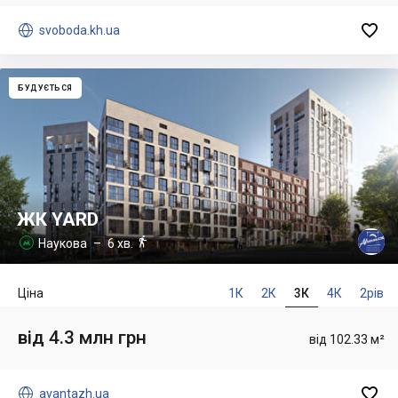


svoboda.kh.ua
БУДУЄТЬСЯ
ЖК YARD

Наукова
– 6 хв.

Ціна
1К
2К
3К
4К
2рів
від 4.3 млн грн
від 102.33 м²


avantazh.ua