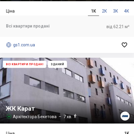
Ціна
1К
2К
3К
4К
Всі квартири продані
від 62.21 м²


gs1.com.ua
ВСІ КВАРТИРИ ПРОДАНІ
ЗДАНИЙ
ЖК Карат

Архітектора Бекетова
– 7 хв.

Ціна
1К