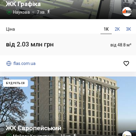
ЖК Графіка

Наукова
– 7 хв.

Ціна
1К
2К
3К
від 2.03 млн грн
від 48.8 м²


flas.com.ua
БУДУЄТЬСЯ
ЖК Європейський

