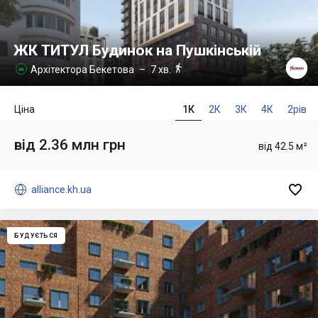
ЖК ТИТУЛ Будинок на Пушкінській

Архітектора Бекетова
– 7 хв.

Ціна
1К
2К
3К
4К
2рів
від 2.36 млн грн
від 42.5 м²


alliance.kh.ua
БУДУЄТЬСЯ