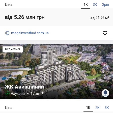
Ціна
1К
3К
2рів
від 5.26 млн грн
від 91.96 м²


megainvestbud.com.ua
БУДУЄТЬСЯ
ЖК Авиаційний

Наукова
– 17 хв.

Ціна
1К
2К
3К