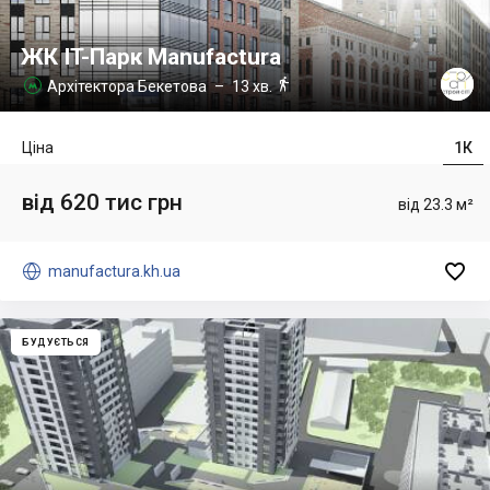
ЖК IT-Парк Manufactura

Архітектора Бекетова
– 13 хв.

Ціна
1К
від 620 тис грн
від 23.3 м²


manufactura.kh.ua
БУДУЄТЬСЯ