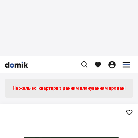









На жаль всі квартири з данним плануванням продані
