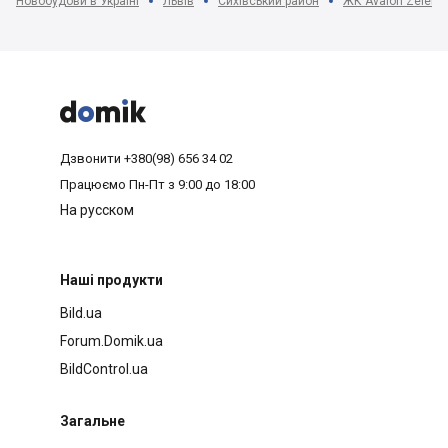
Новобудови в Україні
Львів
Сихівський район
ЖК Avalon Zelena 



Дзвонити
+380(98) 656 34 02
Працюємо
Пн-Пт з 9:00 до 18:00
На русском
Наші продукти
Bild.ua
Forum.Domik.ua
BildControl.ua
Загальне