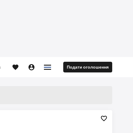





Подати оголошення
м
