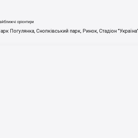
айближчі орієнтири
арк Погулянка
,
Снопківський парк
,
Ринок
,
Стадіон "Україна