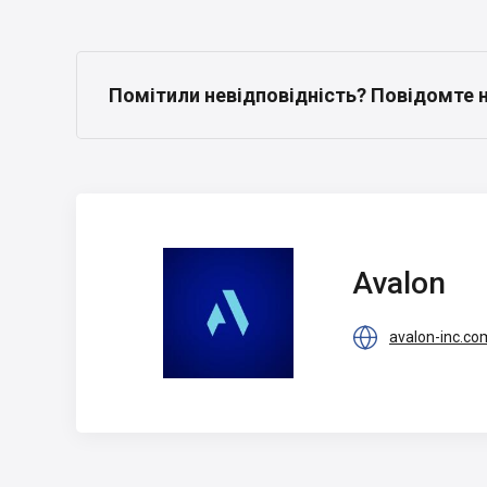
Помітили невідповідність? Повідомте 
Avalon
Avalon

avalon-inc.co