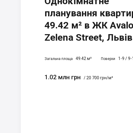
Однокімнатне
планування кварти
49.42 м² в ЖК Aval
Zelena Street, Львів
49.42 м²
1-9
/
9-
Загальна площа
Поверхи
1.02 млн грн
/ 20 700 грн/м²