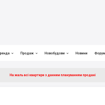



ренда
Продаж
Новобудови
Новини
Фору
На жаль всі квартири з данним плануванням продані