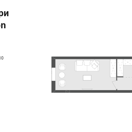
ри
on
10