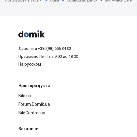
Новобудови в Україні
Львів
Сихівський район
ЖК Avalon Zelena 



Дзвонити
+380(98) 656 34 02
Працюємо
Пн-Пт з 9:00 до 18:00
На русском
Наші продукти
Bild.ua
Forum.Domik.ua
BildControl.ua
Загальне