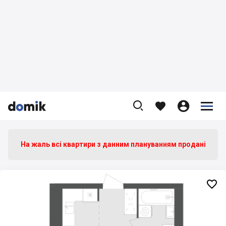









На жаль всі квартири з данним плануванням продані
