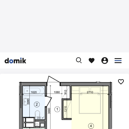









