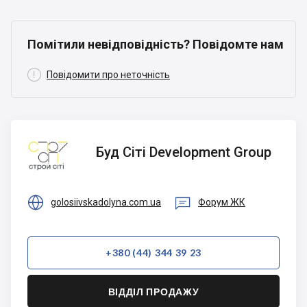
Помітили невідповідність? Повідомте нам

Повідомити про неточність
Буд Сіті
Буд Сіті Development Group
Development
Group


golosiivskadolyna.com.ua
Форум ЖК
+380 (44) 344 39 23
ВІДДІЛ ПРОДАЖУ