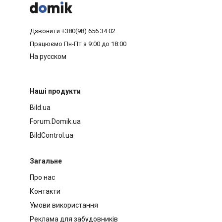



Дзвонити
+380(98) 656 34 02
Працюємо
Пн-Пт з 9:00 до 18:00
На русском
Наші продукти
Bild.ua
Forum.Domik.ua
BildControl.ua
Загальне
Про нас
Контакти
Умови використання
Реклама для забудовників