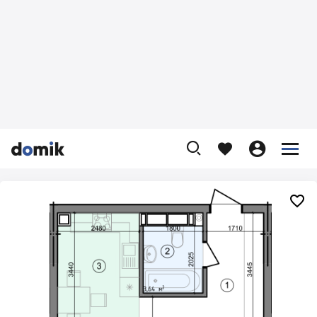









