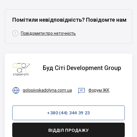
Помітили невідповідність? Повідомте нам

Повідомити про неточність
Буд Сіті
Буд Сіті Development Group
Development
Group


golosiivskadolyna.com.ua
Форум ЖК
+380 (44) 344 39 23
ВІДДІЛ ПРОДАЖУ