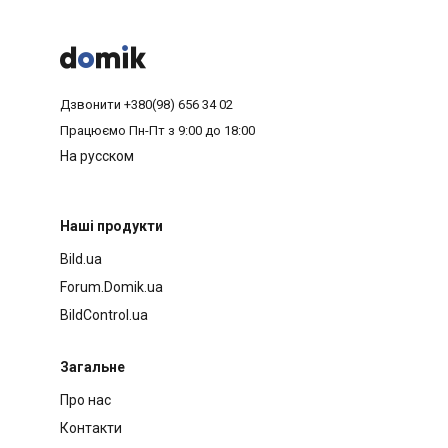



Дзвонити
+380(98) 656 34 02
Працюємо
Пн-Пт з 9:00 до 18:00
На русском
Наші продукти
Bild.ua
Forum.Domik.ua
BildControl.ua
Загальне
Про нас
Контакти