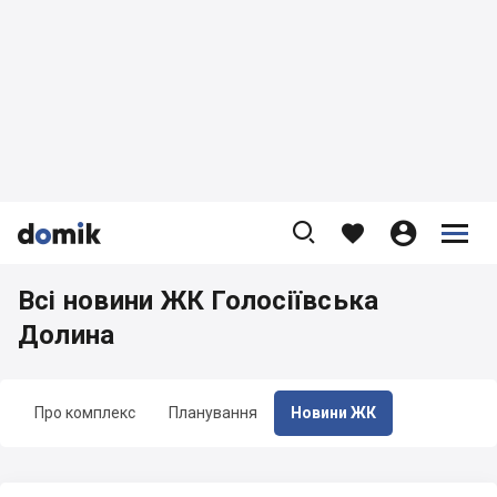









Всі новини ЖК Голосіївська
Долина
Про комплекс
Планування
Новини ЖК