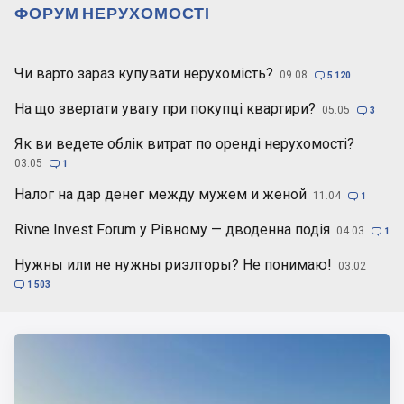
ФОРУМ НЕРУХОМОСТІ
Чи варто зараз купувати нерухомість?
09.08

5 120
На що звертати увагу при покупці квартири?
05.05

3
Як ви ведете облік витрат по оренді нерухомості?
03.05

1
Налог на дар денег между мужем и женой
11.04

1
Rivne Invest Forum у Рівному — дводенна подія
04.03

1
Нужны или не нужны риэлторы? Не понимаю!
03.02

1 503