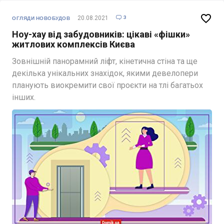

3
20.08.2021

ОГЛЯДИ НОВОБУДОВ
Ноу-хау від забудовників: цікаві «фішки»
житлових комплексів Києва
Зовнішній панорамний ліфт, кінетична стіна та ще
декілька унікальних знахідок, якими девелопери
планують виокремити свої проєкти на тлі багатьох
інших.