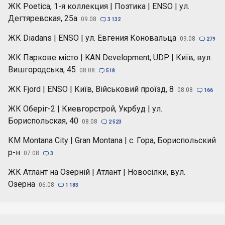
ЖК Poetica, 1-я коллекция | Поэтика | ENSO | ул.
Дегтяревская, 25а
09.08

3 132
ЖК Diadans | ENSO | ул. Евгения Коновальца
09.08

279
ЖК Паркове місто | KAN Development, UDP | Київ, вул.
Вишгородська, 45
08.08

518
ЖК Fjord | ENSO | Київ, Військовий проїзд, 8
08.08

166
ЖК Оберіг-2 | Киевгорстрой, Укрбуд | ул.
Бориспольская, 40
08.08

2 523
КМ Montana City | Gran Montana | с. Гора, Бориспольский
р-н
07.08

3
ЖК Атлант на Озерній | Атлант | Новосілки, вул.
Озерна
06.08

1 183