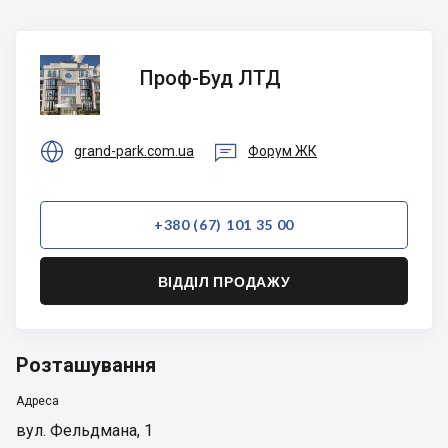
Проф-
Проф-Буд ЛТД
Буд
ЛТД


grand-park.com.ua
Форум ЖК
+380 (67) 101 35 00
ВІДДІЛ ПРОДАЖУ
Розташування
Адреса
вул. Фельдмана, 1