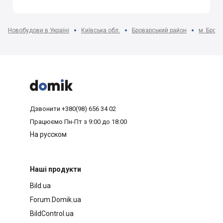
Новобудови в Україні
Київська обл.
Броварський район
м. Бров



Дзвонити
+380(98) 656 34 02
Працюємо
Пн-Пт з 9:00 до 18:00
На русском
Наші продукти
Bild.ua
Forum.Domik.ua
BildControl.ua