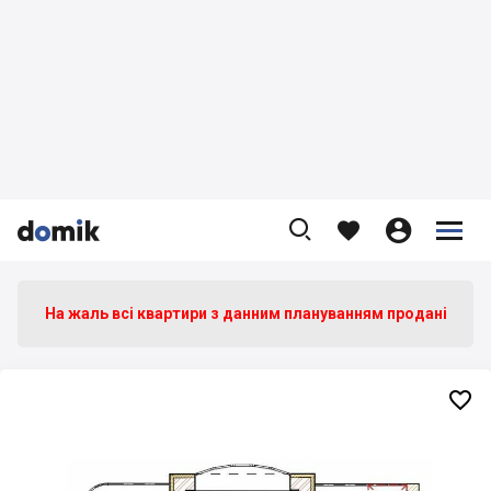









На жаль всі квартири з данним плануванням продані
