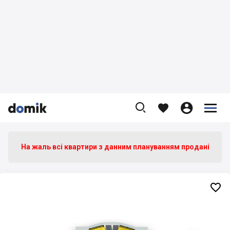









На жаль всі квартири з данним плануванням продані
