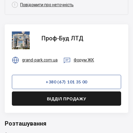

Повідомити про неточність
Проф-
Проф-Буд ЛТД
Буд
ЛТД


grand-park.com.ua
Форум ЖК
+380 (67) 101 35 00
ВІДДІЛ ПРОДАЖУ
Розташування