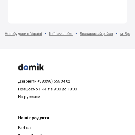
Новобудови в Україні
Київська обл.
Броварський район
м. Бров



Дзвонити
+380(98) 656 34 02
Працюємо
Пн-Пт з 9:00 до 18:00
На русском
Наші продукти
Bild.ua