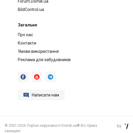
Forum.Domik.ua
BildControl.ua
Загальне
Про нас
Контакти
Умови використання
Реклама для забудовників




Написати нам
©
2001-2026 Портал нерухомості Domik.ua® Всі права
by

захищені.