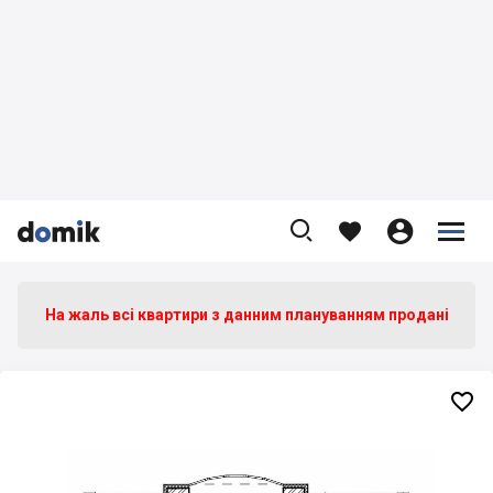









На жаль всі квартири з данним плануванням продані
