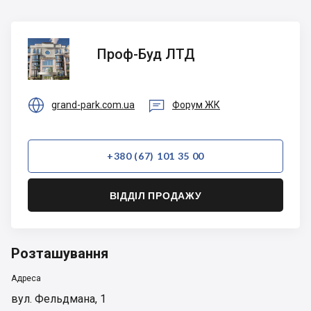
Проф-
Проф-Буд ЛТД
Буд
ЛТД


grand-park.com.ua
Форум ЖК
+380 (67) 101 35 00
ВІДДІЛ ПРОДАЖУ
Розташування
Адреса
вул. Фельдмана, 1