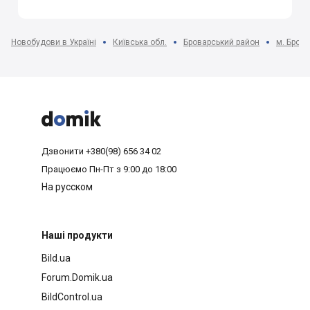
Новобудови в Україні
Київська обл.
Броварський район
м. Бров



Дзвонити
+380(98) 656 34 02
Працюємо
Пн-Пт з 9:00 до 18:00
На русском
Наші продукти
Bild.ua
Forum.Domik.ua
BildControl.ua