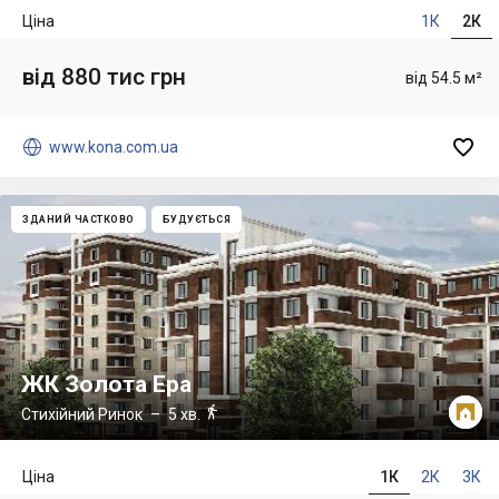
Ціна
1К
2К
від 880 тис грн
від 54.5 м²


www.kona.com.ua
ЗДАНИЙ ЧАСТКОВО
БУДУЄТЬСЯ
ЖК Золота Ера

Стихійний Ринок
– 5 хв.
Ціна
1К
2К
3К