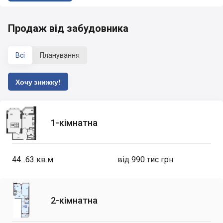
Продаж від забудовника
Всі
Планування
Хочу знижку!
1-кімнатна
44...63
кв.м
від 990 тис грн
2-кімнатна