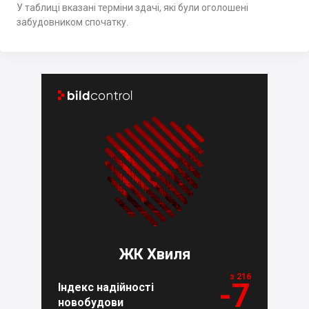
У таблиці вказані терміни здачі, які були оголошені
забудовником спочатку.


ЖК Хвиля
з 216
-7
Індекс надійності
новобудови