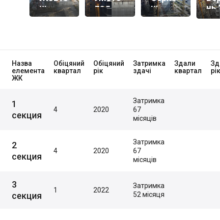
Нь
Пад
Нь
Нь 
2021
2020
2020
Назва
Обіцяний
Обіцяний
Затримка
Здали
Зд
елемента
квартал
рік
здачі
квартал
рі
ЖК
Затримка
1
4
2020
67
секция
місяців
Затримка
2
4
2020
67
секция
місяців
3
Затримка
1
2022
секция
52 місяця