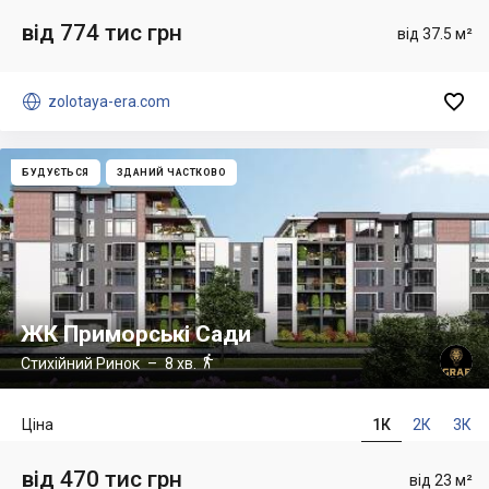
від 774 тис грн
від 37.5 м²


zolotaya-era.com
БУДУЄТЬСЯ
ЗДАНИЙ ЧАСТКОВО
ЖК Приморські Сади

Стихійний Ринок
– 8 хв.
Ціна
1К
2К
3К
від 470 тис грн
від 23 м²