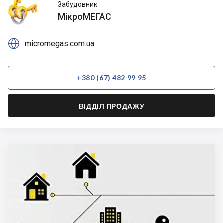
МікроМЕГАС
Забудовник
МікроМЕГАС

micromegas.com.ua
+380 (67) 482 99 95
ВІДДІЛ ПРОДАЖУ