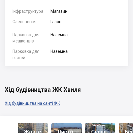
Інфраструктура
Магазин
Озеленення
Газон
Парковка для
Наземна
мешканців
Парковка для
Наземна
гостей
Хід будівництва ЖК Хвиля
Хід будівництва на сайті ЖК
Жовте
Листо
Серпе
Бе