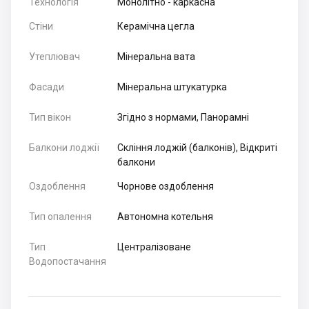
Технологія
Монолітно - каркасна
Стіни
Керамічна цегла
Утеплювач
Мінеральна вата
Фасади
Мінеральна штукатурка
Тип вікон
Згідно з нормами, Панорамні
Балкони лоджії
Скління лоджій (балконів), Відкриті
балкони
Оздоблення
Чорнове оздоблення
Тип опалення
Автономна котельня
Тип
Централізоване
Водопостачання