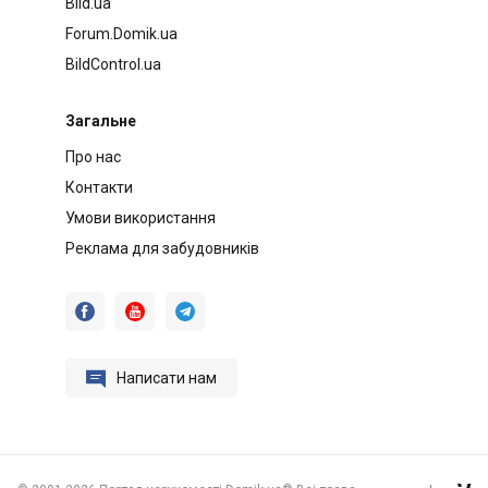
Bild.ua
Forum.Domik.ua
BildControl.ua
Загальне
Про нас
Контакти
Умови використання
Реклама для забудовників




Написати нам