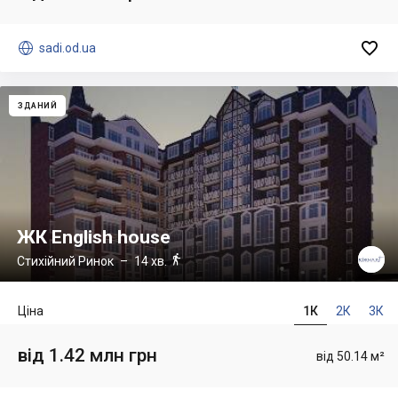


sadi.od.ua
ЗДАНИЙ
ЖК English house

Стихійний Ринок
– 14 хв.
Ціна
1К
2К
3К
від 1.42 млн грн
від 50.14 м²