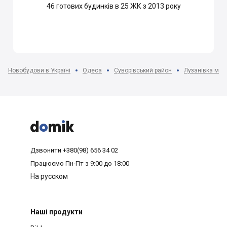
46
готових будинків в 25 ЖК з 2013 року
Новобудови в Україні
Одеса
Суворівський район
Лузанівка мкр-



Дзвонити
+380(98) 656 34 02
Працюємо
Пн-Пт з 9:00 до 18:00
На русском
Наші продукти