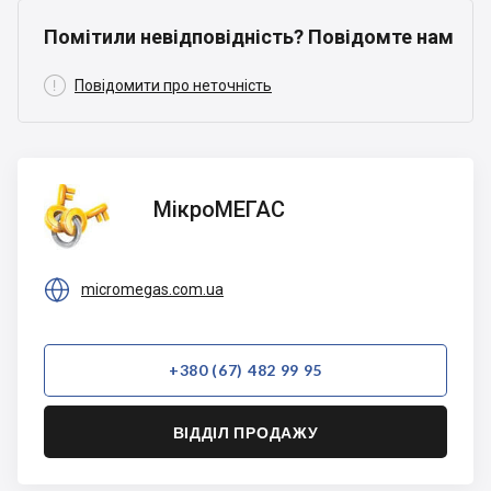
Помітили невідповідність? Повідомте нам

Повідомити про неточність
МікроМЕГАС
МікроМЕГАС

micromegas.com.ua
+380 (67) 482 99 95
ВІДДІЛ ПРОДАЖУ