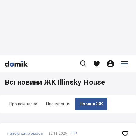









Всі новини ЖК Illinsky House
Про комплекс
Планування
Новини ЖК

1
22.11.2025

РИНОК НЕРУХОМОСТІ