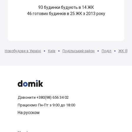
93
будинки будують в 14 ЖК
46
готових будинків в 25 ЖК з 2013 року
Новобудови в Україні
Київ
Подільський район
Поділ
ЖК Illi



Дзвонити
+380(98) 656 34 02
Працюємо
Пн-Пт з 9:00 до 18:00
На русском