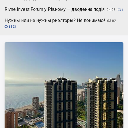
Rivne Invest Forum у Рівному — дводенна подія
04.03

1
Нужны или не нужны риэлторы? Не понимаю!
03.02

1 503