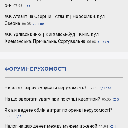
р-н
07.08

3
ЖК Атлант на Озерній | Атлант | Новосілки, вул.
Озерна
06.08

1 183
ЖК Урлівський-2 | Київміськбуд | Київ, вул.
Клеманська, Причальна, Сортувальна
06.08

2 075
ФОРУМ НЕРУХОМОСТІ
Чи варто зараз купувати нерухомість?
07.08

5 116
На що звертати увагу при покупці квартири?
05.05

3
Як ви ведете облік витрат по оренді нерухомості?
03.05

1
Налог на дар денег между мужем и женой
11.04

1