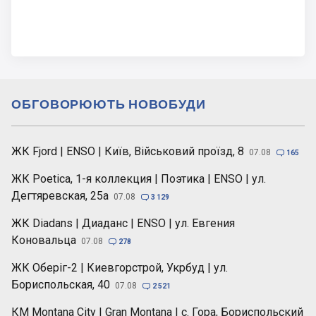
ОБГОВОРЮЮТЬ НОВОБУДИ
ЖК Fjord | ENSO | Київ, Військовий проїзд, 8
07.08

165
ЖК Poetica, 1-я коллекция | Поэтика | ENSO | ул.
Дегтяревская, 25а
07.08

3 129
ЖК Diadans | Диаданс | ENSO | ул. Евгения
Коновальца
07.08

278
ЖК Оберіг-2 | Киевгорстрой, Укрбуд | ул.
Бориспольская, 40
07.08

2 521
КМ Montana City | Gran Montana | с. Гора, Бориспольский