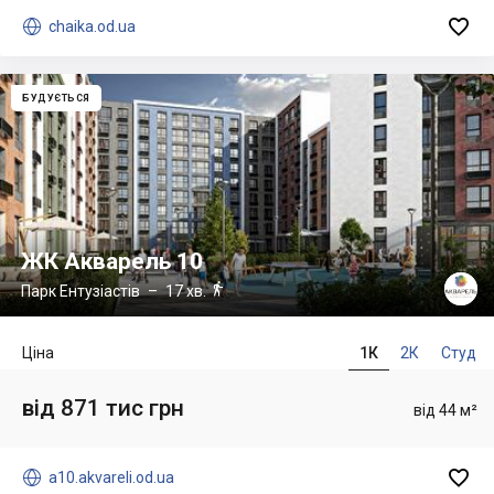


chaika.od.ua
БУДУЄТЬСЯ
ЖК Акварель 10

Парк Ентузіастів
– 17 хв.
Ціна
1К
2К
Студ
від 871 тис грн
від 44 м²


a10.akvareli.od.ua