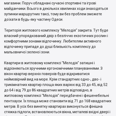
магазини. Поруч обладнані сучасні спортивні та ігрові
майданчики. Всього в декількох хвилинах ходи знаходяться
зупинки маршрутних таксі, тому ви без проблем зможете
доїхати в будь-яку частину Одеси.
Територія житлового комплексу "Мелодія" закрита. Тут буде
власний упорядкований двір з безліччю екзотичних рослин і
комфортними зонами відпочинку. Любителям активного
відпочинку припаде до душі близькість комплексу до
мальовничої зеленої зони.
Квартири в житловому комплексі "Мелодія" затишні і
відрізняються зручними ергономічними плануваннями. З
вікон квартир верхніх поверхів буде відкриватися
неймовірний вид на море. Крім стандартних одно-, дво- і
трикімнатних квартир площа яких варіює від 33 до 45, від 52
до 64 і від 79 до 86 квадратних метрів відповідно, в
житловому комплексі "Мелодія" передбачені і фешенебельні
пентхауси. Їх площа може становити від 71 до 168 квадратних
метрів. В усіх без винятку квартирах виконується фінішна
стяжка підлоги, встановлюються вікна, металеві вхідні двері і