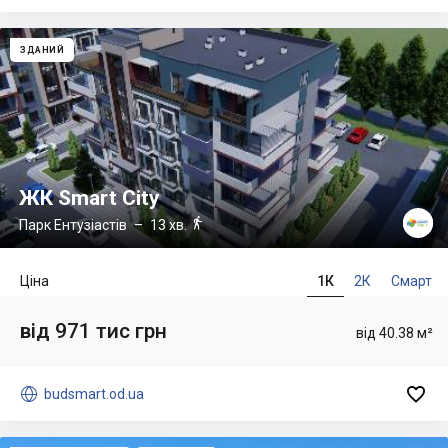
ЗДАНИЙ
ЖК Smart City

Парк Ентузіастів
– 13 хв.
Ціна
1К
2К
Смарт
від 971 тис грн
від 40.38 м²


budsmart.od.ua