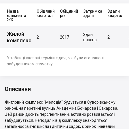
Назва
Обіцяний
Обіцяний
Затримка
Здали
елемента
квартал
рік
здачі
квартал
ЖК
Жилой
Здан
2
2017
2
комплекс
вчасно
У таблиці вказані терміни здачі, які були оголошені
забудовником спочатку.
Описання
Житловий комплекс "Мелодія" будується в Суворівському
районі, на перетині вулиць Академіка Бочарова і Сахарова.
Цей район досить перспективний, активно розвивається і
забудовується. Неподалік від комплексу знаходяться
загальноосвітня школа і дитячий садок, є ринок і невеликі