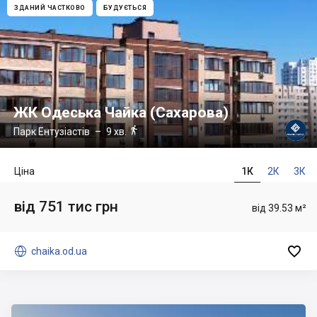
ЗДАНИЙ ЧАСТКОВО
БУДУЄТЬСЯ
ЖК Одеська Чайка (Сахарова)

Парк Ентузіастів
– 9 хв.
Ціна
1К
2К
3К
від 751 тис грн
від 39.53 м²


chaika.od.ua