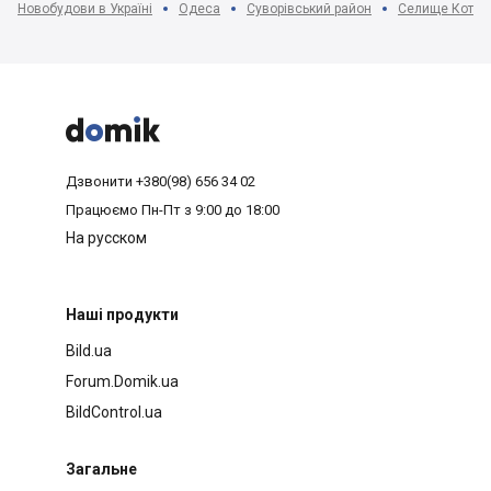
Новобудови в Україні
Одеса
Суворівський район
Селище Котовс



Дзвонити
+380(98) 656 34 02
Працюємо
Пн-Пт з 9:00 до 18:00
На русском
Наші продукти
Bild.ua
Forum.Domik.ua
BildControl.ua
Загальне