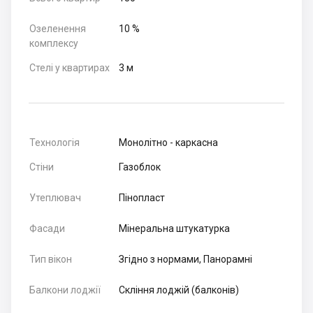
Озеленення
10 %
комплексу
Стелі у квартирах
3 м
Технологія
Монолітно - каркасна
Стіни
Газоблок
Утеплювач
Пінопласт
Фасади
Мінеральна штукатурка
Тип вікон
Згідно з нормами, Панорамні
Балкони лоджії
Скління лоджій (балконів)