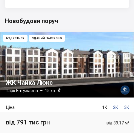
Новобудови поруч
БУДУЄТЬСЯ
ЗДАНИЙ ЧАСТКОВО
ЖК Чайка Люкс

Парк Ентузіастів
– 15 хв.
Ціна
1К
2К
3К
від 791 тис грн
від 39.17 м²