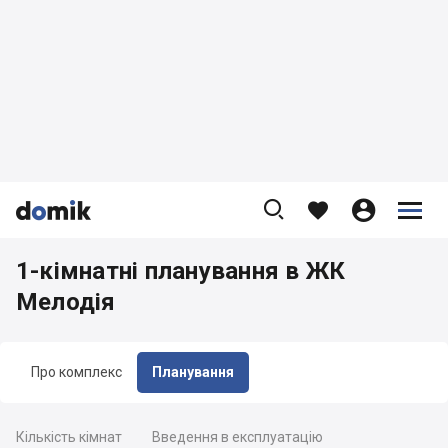









1-кімнатні планування в ЖК
Мелодія
Про комплекс
Планування
Кількість кімнат
Введення в експлуатацію