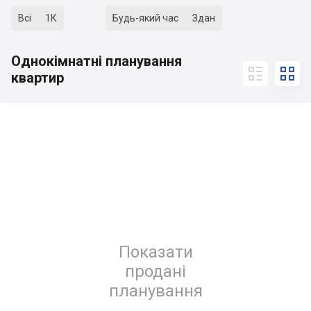
Всі
1К
Будь-який час
Здан
Однокімнатні планування


квартир
Показати
продані
планування