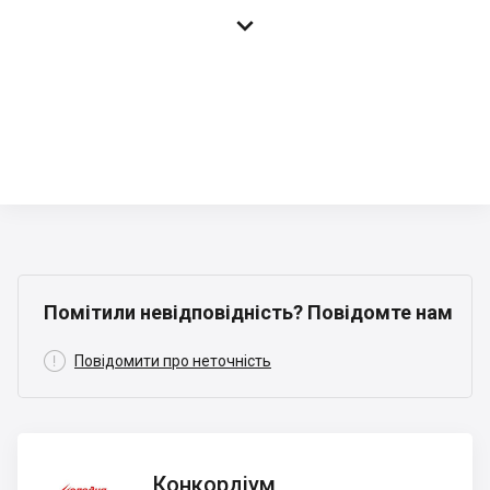

Помітили невідповідність? Повідомте нам

Повідомити про неточність
Конкордіум
Конкордіум