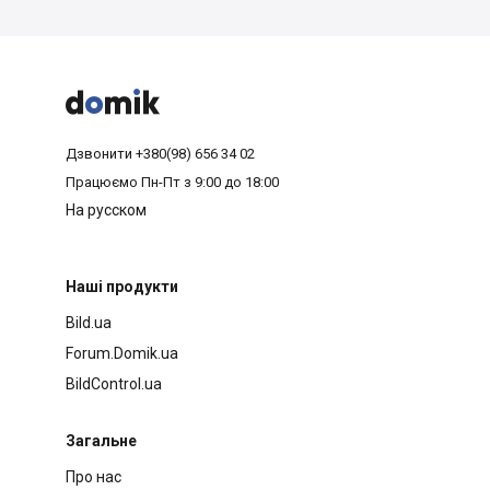



Дзвонити
+380(98) 656 34 02
Працюємо
Пн-Пт з 9:00 до 18:00
На русском
Наші продукти
Bild.ua
Forum.Domik.ua
BildControl.ua
Загальне
Про нас