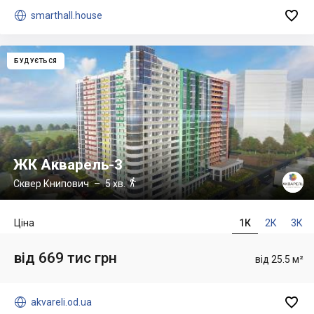


smarthall.house
БУДУЄТЬСЯ
ЖК Акварель-3

Сквер Книпович
– 5 хв.
Ціна
1К
2К
3К
від 669 тис грн
від 25.5 м²


akvareli.od.ua