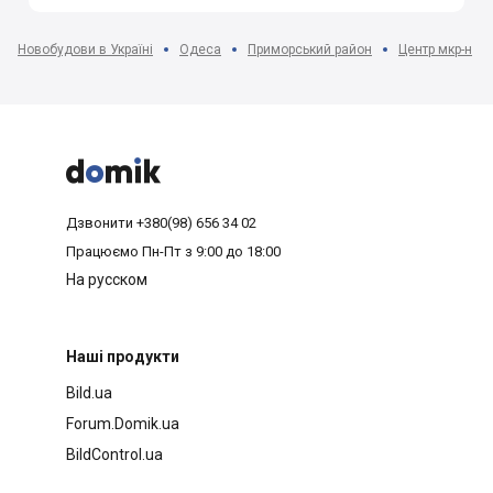
Новобудови в Україні
Одеса
Приморський район
Центр мкр-н



Дзвонити
+380(98) 656 34 02
Працюємо
Пн-Пт з 9:00 до 18:00
На русском
Наші продукти
Bild.ua
Forum.Domik.ua
BildControl.ua