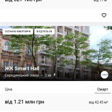

ОСТАННІ КВАРТИРИ
БУДУЄТЬСЯ
ЖК Smart Hall

Серединський сквер
– 3 хв.
Ціна
Смарт
від 1.21 млн грн
від 42.45 м²