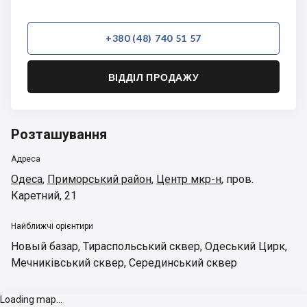
+380 (48) 740 51 57
ВІДДІЛ ПРОДАЖУ
Розташування
Адреса
Одеса
,
Приморський район
,
Центр мкр-н
,
пров.
Каретний, 21
Найближчі орієнтири
Новый базар
,
Тираспольський сквер
,
Одеський Цирк
,
Мечниківський сквер
,
Серединський сквер
Loading map...