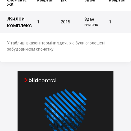
елемента
квартал
рік
здачі
квартал
ЖК
Жилой
Здан
1
2015
1
комплекс
вчасно
У таблиці вказані терміни здачі, які були оголошені
забудовником спочатку.

