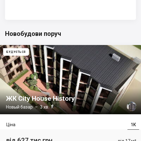
Новобудови поруч
БУДУЄТЬСЯ
ЖК City House History

Новый базар
– 3 хв.
Ціна
1К
від 627 тис грн
від 17 м²