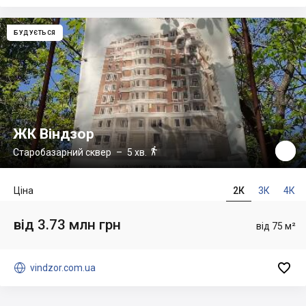
БУДУЄТЬСЯ
ЖК Віндзор

Старобазарний сквер
– 5 хв.
Ціна
2К
3К
4К
від 3.73 млн грн
від 75 м²


vindzor.com.ua