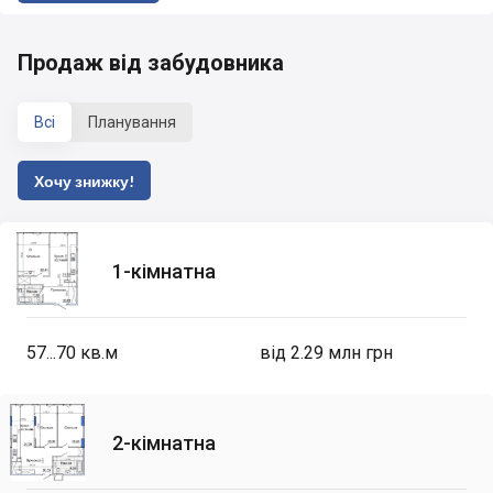
Продаж від забудовника
Всі
Планування
Хочу знижку!
1-кімнатна
57...70
кв.м
від 2.29 млн грн
2-кімнатна