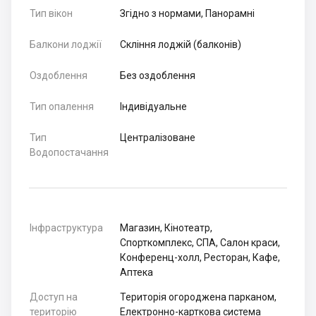
Тип вікон
Згідно з нормами, Панорамні
Балкони лоджії
Скління лоджій (балконів)
Оздоблення
Без оздоблення
Тип опалення
Індивідуальне
Тип
Централізоване
Водопостачання
Інфраструктура
Магазин, Кінотеатр,
Спорткомплекс, СПА, Салон краси,
Конференц-холл, Ресторан, Кафе,
Аптека
Доступ на
Територія огороджена парканом,
територію
Електронно-карткова система