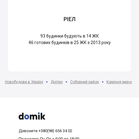
РІЕЛ
93
будинки будують в 14 ЖК
46
готових будинків в 25 ЖК з 2013 року
Новобудови в Україні
Дніпро
Соборний район
Каміння мкр-н



Дзвонити
+380(98) 656 34 02
Працюємо
Пн-Пт з 9:00 до 18:00