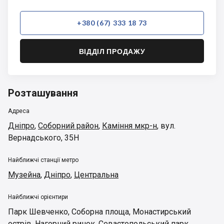
+380 (67) 333 18 73
ВІДДІЛ ПРОДАЖУ
Розташування
Адреса
Дніпро
,
Соборний район
,
Каміння мкр-н
,
вул.
Вернадського, 35Н
Найближчі станції метро
Музейна
,
Дніпро
,
Центральна
Найближчі орієнтири
Парк Шевченко
,
Соборна площа
,
Монастирський
острів
,
Нагорний ринок
,
Севастопольський парк