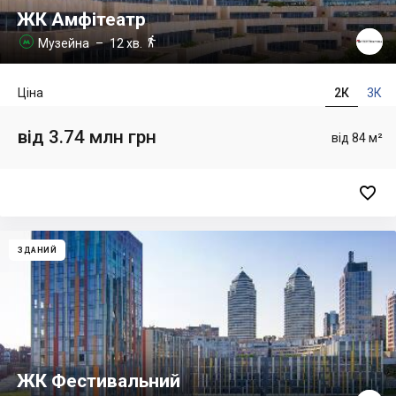
ЖК Амфітеатр

Музейна
– 12 хв.

Ціна
2К
3К
від 3.74 млн грн
від 84 м²

ЗДАНИЙ
ЖК Фестивальний