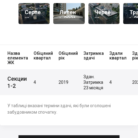
Серпе
Липен
Черве
Тр
Нь
Ь 2021
Нь
Ь 2
2021
2021
Назва
Обіцяний
Обіцяний
Затримка
Здали
Зд
елемента
квартал
рік
здачі
квартал
рі
ЖК
Здан.
Секции
4
2019
Затримка
4
20
1-2
23 місяця
У таблиці вказані терміни здачі, які були оголошені
забудовником спочатку.