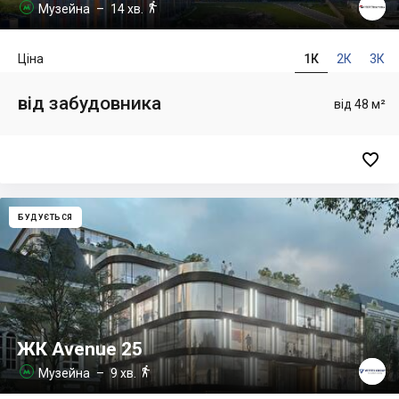

Музейна
– 14 хв.

Ціна
1К
2К
3К
від забудовника
від 48 м²

БУДУЄТЬСЯ
ЖК Avenue 25

Музейна
– 9 хв.
