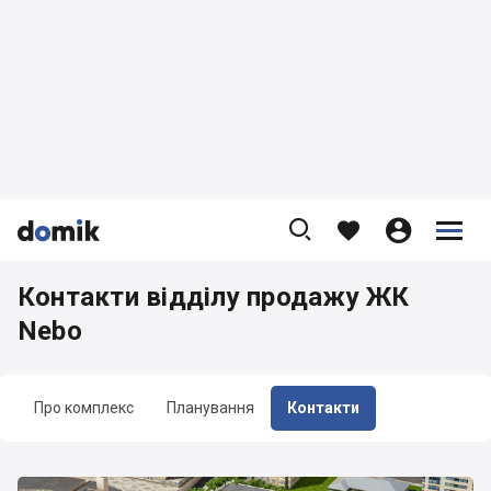









Контакти відділу продажу ЖК
Nebo
Про комплекс
Планування
Контакти