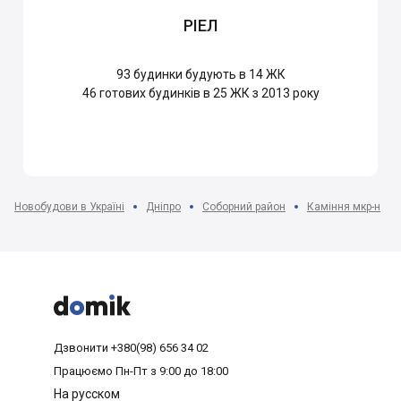
РІЕЛ
93
будинки будують в 14 ЖК
46
готових будинків в 25 ЖК з 2013 року
Новобудови в Україні
Дніпро
Соборний район
Каміння мкр-н



Дзвонити
+380(98) 656 34 02
Працюємо
Пн-Пт з 9:00 до 18:00
На русском