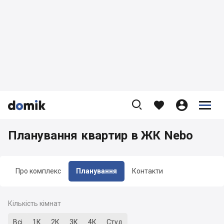









Планування квартир в ЖК Nebo
Про комплекс
Планування
Контакти
Кількість кімнат
Всі
1К
2К
3К
4К
Студ