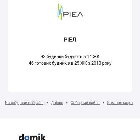
РІЕЛ
93
будинки будують в 14 ЖК
46
готових будинків в 25 ЖК з 2013 року
Новобудови в Україні
Дніпро
Соборний район
Каміння мкр-н


