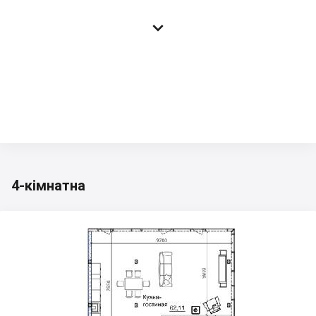

4-кімнатна