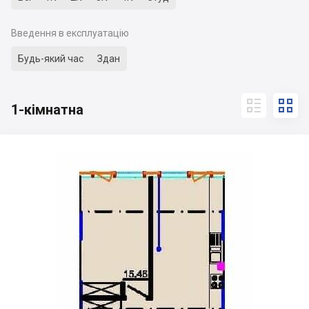
Введення в експлуатацію
Будь-який час
Здан


1-кімнатна