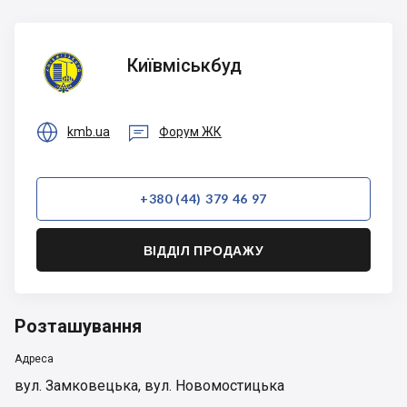
Київміськбуд
Київміськбуд


kmb.ua
Форум ЖК
+380 (44) 379 46 97
ВІДДІЛ ПРОДАЖУ
Розташування
Адреса
вул. Замковецька, вул. Новомостицька