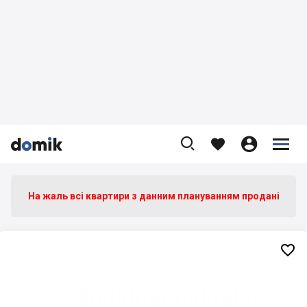









На жаль всі квартири з данним плануванням продані
