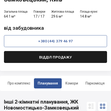
Загальна площа
Поверхи
Житлова площа
Площа кухні
64.1 м²
17
/
17
29.6 м²
14.8 м²
від забудовника
+380 (44) 379 46 97
ВІДДІЛ ПРОДАЖУ
Про комплекс
Планування
Комори
Паркомісця
Інші 2-кімнатні планування, ЖК


Новомостицько-Замковецький