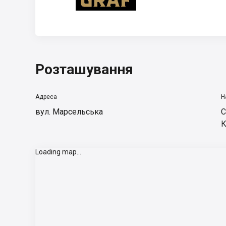
Розташування
Адреса
Н
вул. Марсельська
С
К
Loading map...