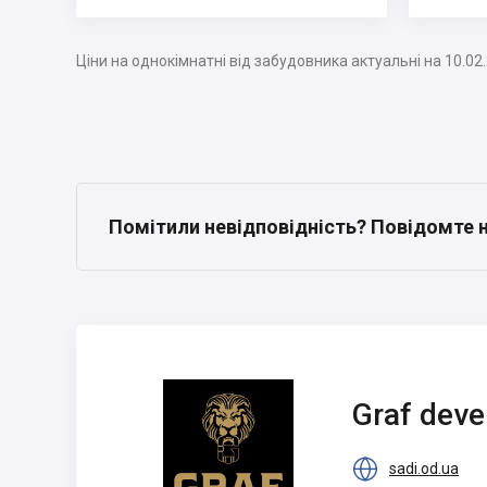
Ціни на однокімнатні від забудовника актуальні на 10.02
Помітили невідповідність? Повідомте 
Graf development
Graf dev

sadi.od.ua