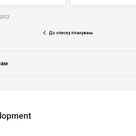
.2022
До списку планувань

нам
elopment