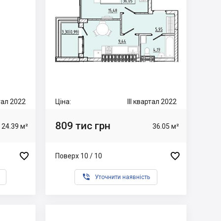
ртал 2022
Ціна:
III квартал 2022
809 тис грн
24.39 м²
36.05 м²


Поверх 10 / 10

Уточнити наявність