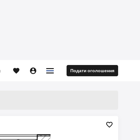





Подати оголошення
м
