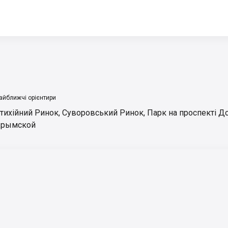
айближчі орієнтири
тихійний Ринок
,
Суворовський Ринок
,
Парк на проспекті 
рымской