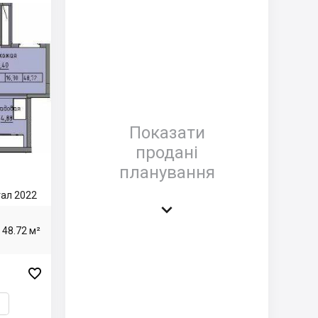
Показати
продані
планування
ртал 2022

48.72 м²
