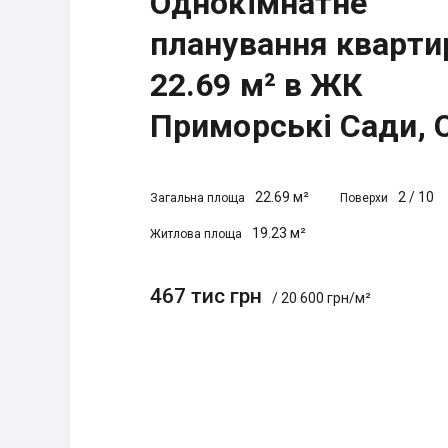
Однокімнатне
планування кварти
22.69 м² в ЖК
Приморські Сади, 
22.69 м²
2
/
10
Загальна площа
Поверхи
19.23 м²
Житлова площа
467 тис грн
/ 20 600 грн/м²