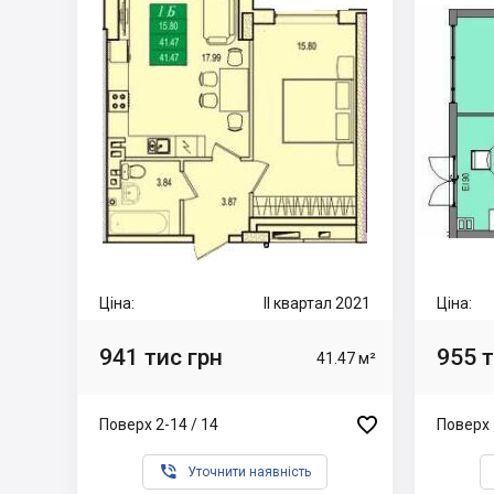
Ціна:
II квартал 2021
Ціна:
941 тис грн
955 т
41.47 м²

Поверх 2-14 / 14
Поверх 

Уточнити наявність