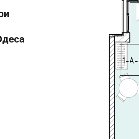
ри
Одеса