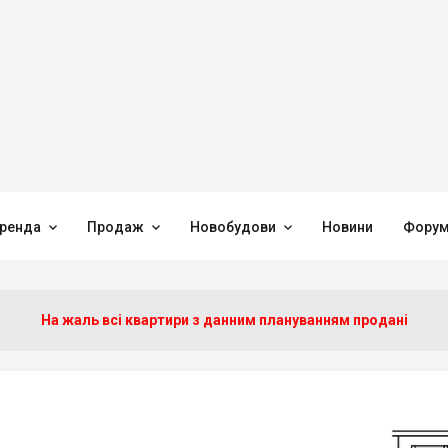



ренда
Продаж
Новобудови
Новини
Фору
На жаль всі квартири з данним плануванням продані