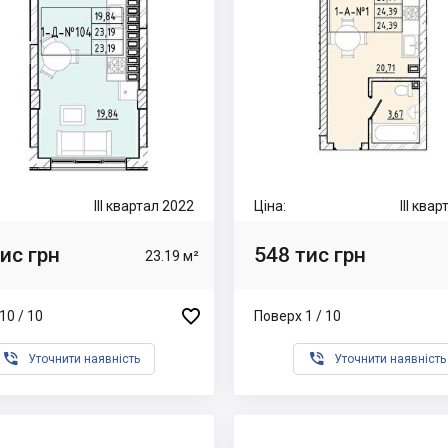
III квартал 2022
Ціна:
III ква
ис грн
548 тис грн
23.19 м²

10 / 10
Поверх 1 / 10


Уточнити наявність
Уточнити наявність