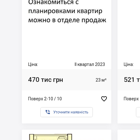
Ціна:
II квартал 2023
Ціна:
470 тис грн
521 т
23 м²

Поверх 2-10 / 10
Поверх 

Уточнити наявність