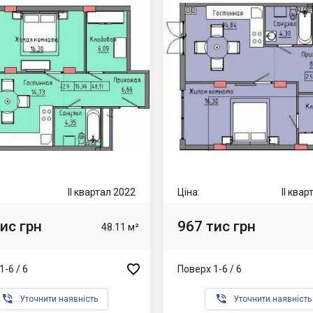
II квартал 2022
Ціна:
II ква
ис грн
967 тис грн
48.11 м²

1-6 / 6
Поверх 1-6 / 6


Уточнити наявність
Уточнити наявність