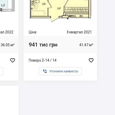
ртал 2022
Ціна:
II квартал 2021
941 тис грн
36.05 м²
41.47 м²


Поверх 2-14 / 14

Уточнити наявність