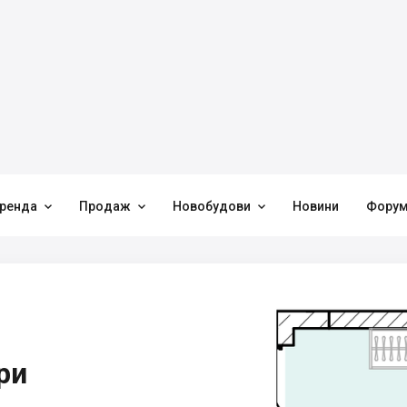



ренда
Продаж
Новобудови
Новини
Фору
ри