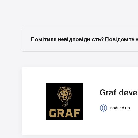
Помітили невідповідність? Повідомте 
Graf development
Graf dev

sadi.od.ua