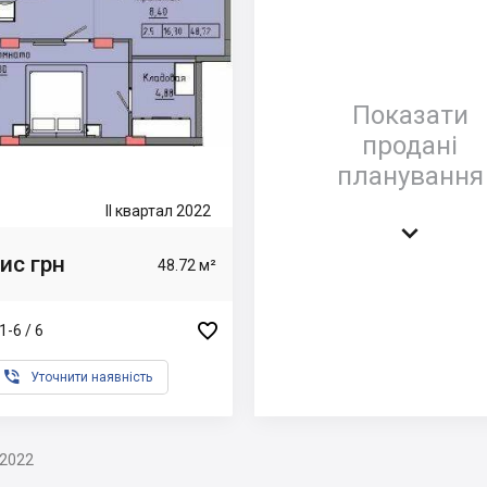
Показати
продані
планування
II квартал 2022

ис грн
48.72 м²

1-6 / 6

Уточнити наявність
.2022