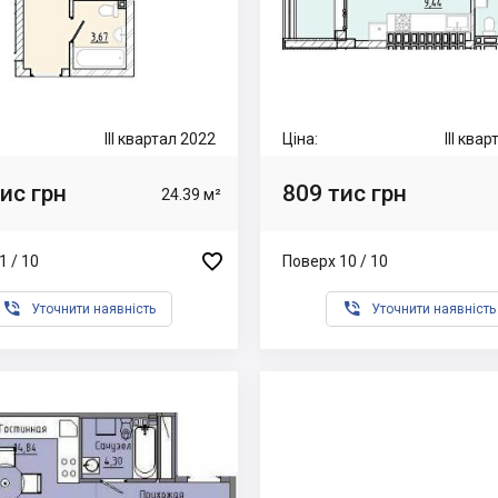
III квартал 2022
Ціна:
III ква
ис грн
809 тис грн
24.39 м²

1 / 10
Поверх 10 / 10


Уточнити наявність
Уточнити наявність