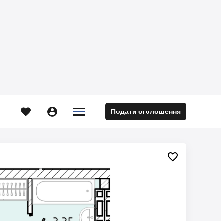





Подати оголошення
м
