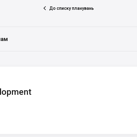
До списку планувань

нам
elopment