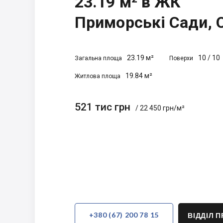
23.19 м² в ЖК
Приморські Сади, 
23.19 м²
10
/
10
Загальна площа
Поверхи
19.84 м²
Житлова площа
521 тис грн
/ 22 450 грн/м²
+380 (67) 200 78 15
ВІДДІЛ 