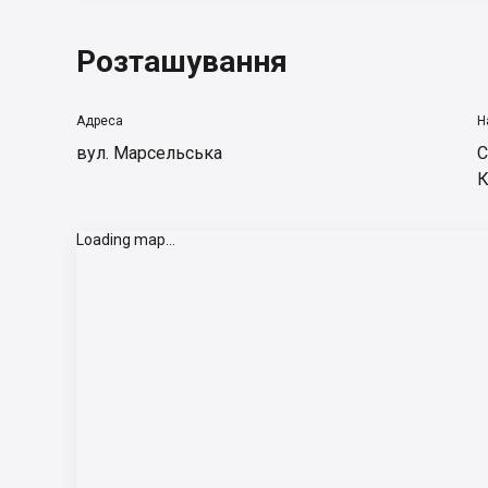
Розташування
Адреса
Н
вул. Марсельська
С
К
Loading map...