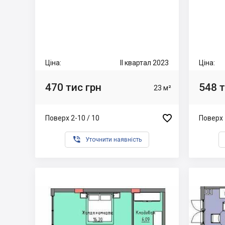
Ціна:
II квартал 2023
Ціна:
470 тис грн
548 т
23 м²

Поверх 2-10 / 10
Поверх 

Уточнити наявність