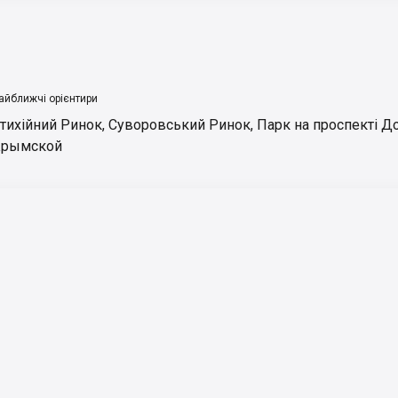
айближчі орієнтири
тихійний Ринок
,
Суворовський Ринок
,
Парк на проспекті 
рымской