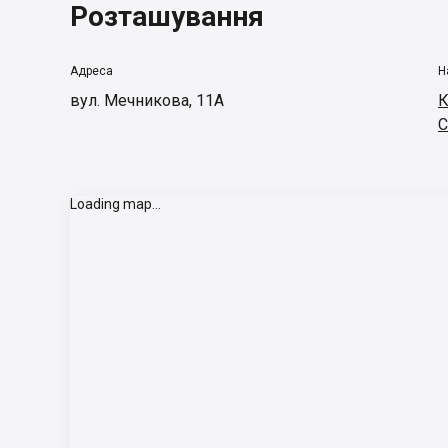
Розташування
Адреса
Н
вул. Мечникова, 11А
К
С
Loading map...