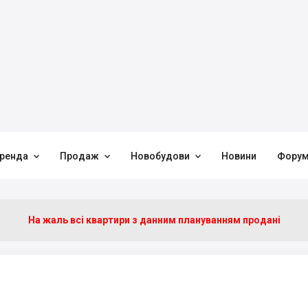



ренда
Продаж
Новобудови
Новини
Фору
На жаль всі квартири з данним плануванням продані