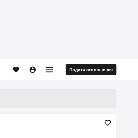





Подати оголошення
м
