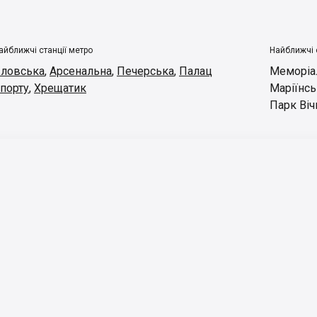
айближчі станції метро
Найближчі 
ловська
,
Арсенальна
,
Печерська
,
Палац
Меморіал
порту
,
Хрещатик
Маріїнсь
Парк Віч