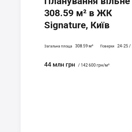
Планування вільне
308.59 м² в ЖК
Signature, Київ
308.59 м²
24-25
/
Загальна площа
Поверхи
44 млн грн
/ 142 600 грн/м²