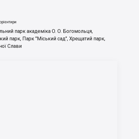
орієнтири
ьний парк академіка О. О. Богомольця
,
кий парк
,
Парк "Міський сад"
,
Хрещатий парк
,
ної Слави