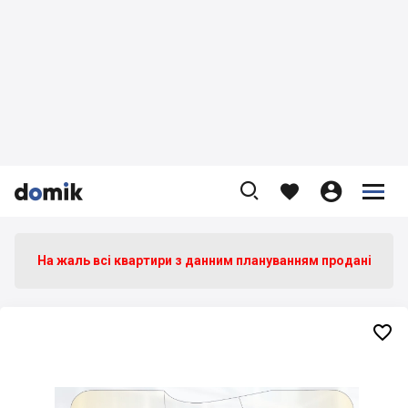









На жаль всі квартири з данним плануванням продані
