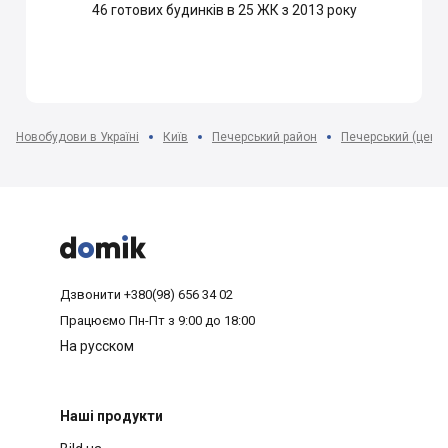
46
готових будинків в 25 ЖК з 2013 року
Новобудови в Україні
Київ
Печерський район
Печерський (центр



Дзвонити
+380(98) 656 34 02
Працюємо
Пн-Пт з 9:00 до 18:00
На русском
Наші продукти