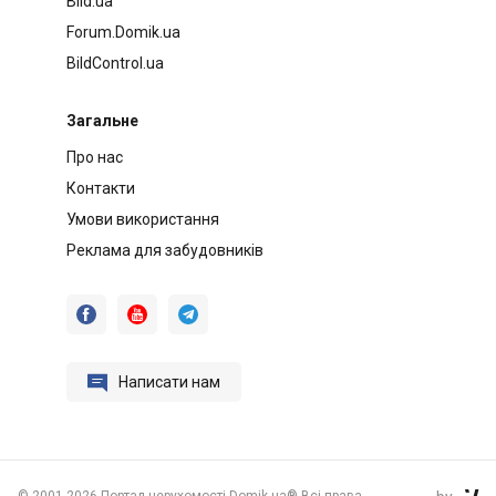
Bild.ua
Forum.Domik.ua
BildControl.ua
Загальне
Про нас
Контакти
Умови використання
Реклама для забудовників




Написати нам