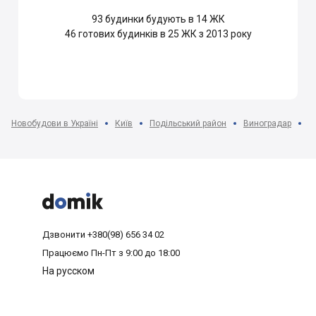
93
будинки будують в 14 ЖК
46
готових будинків в 25 ЖК з 2013 року
Новобудови в Україні
Київ
Подільський район
Виноградар
Ж



Дзвонити
+380(98) 656 34 02
Працюємо
Пн-Пт з 9:00 до 18:00
На русском