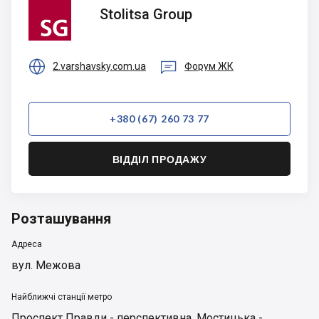
Stolitsa
Stolitsa Group
Group


2.varshavsky.com.ua
Форум ЖК
+380 (67) 260 73 77
ВІДДІЛ ПРОДАЖУ
Розташування
Адреса
вул. Межова
Найближчі станції метро
Проспект Правди - перспективна
,
Мостицька -