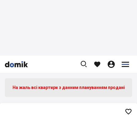









На жаль всі квартири з данним плануванням продані
