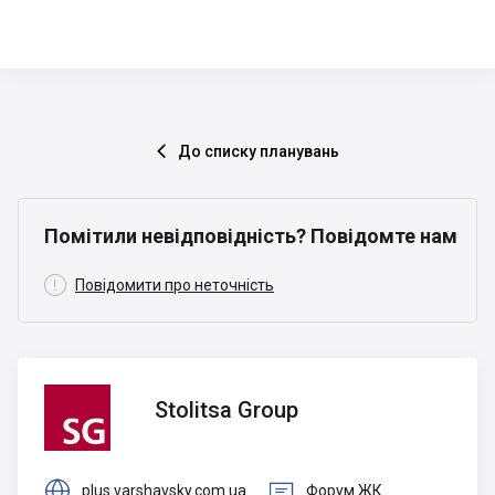
До списку планувань

Помітили невідповідність? Повідомте нам

Повідомити про неточність
Stolitsa
Stolitsa Group
Group


plus.varshavsky.com.ua
Форум ЖК