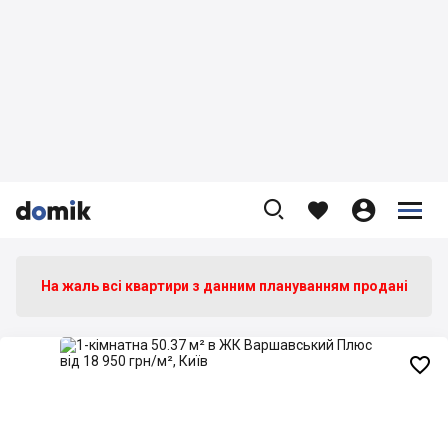









На жаль всі квартири з данним плануванням продані
