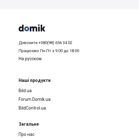



Дзвонити
+380(98) 656 34 02
Працюємо
Пн-Пт з 9:00 до 18:00
На русском
Наші продукти
Bild.ua
Forum.Domik.ua
BildControl.ua
Загальне
Про нас