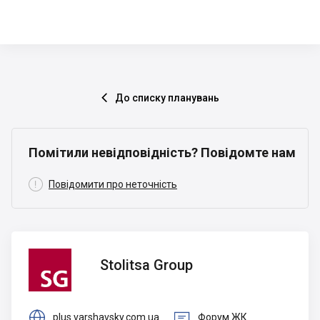
До списку планувань

Помітили невідповідність? Повідомте нам

Повідомити про неточність
Stolitsa
Stolitsa Group
Group


plus.varshavsky.com.ua
Форум ЖК