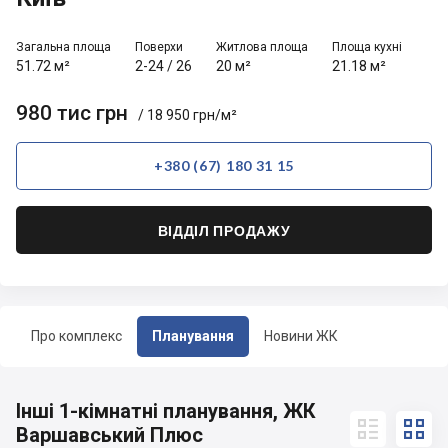
Загальна площа
Поверхи
Житлова площа
Площа кухні
51.72 м²
2-24
/
26
20 м²
21.18 м²
980 тис грн
/ 18 950 грн/м²
+380 (67) 180 31 15
ВІДДІЛ ПРОДАЖУ
Про комплекс
Планування
Новини ЖК
Інші 1-кімнатні планування, ЖК


Варшавський Плюс