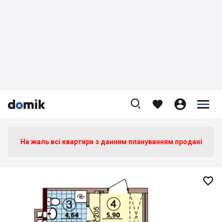









На жаль всі квартири з данним плануванням продані
