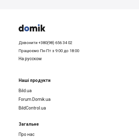



Дзвонити
+380(98) 656 34 02
Працюємо
Пн-Пт з 9:00 до 18:00
На русском
Наші продукти
Bild.ua
Forum.Domik.ua
BildControl.ua
Загальне
Про нас