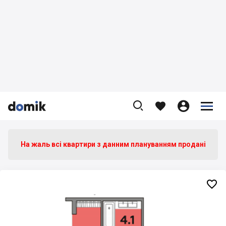









На жаль всі квартири з данним плануванням продані
