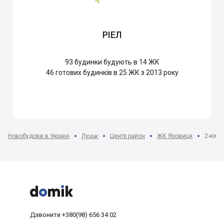
РІЕЛ
93
будинки будують в 14 ЖК
46
готових будинків в 25 ЖК з 2013 року
Новобудови в Україні
Луцьк
Центр район
ЖК Яровиця
2-кімн



Дзвонити
+380(98) 656 34 02