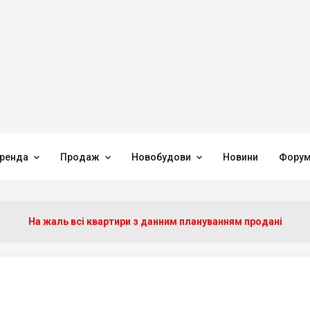



ренда
Продаж
Новобудови
Новини
Фору
На жаль всі квартири з данним плануванням продані