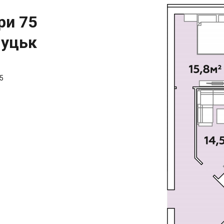
ри 75
Луцьк
5