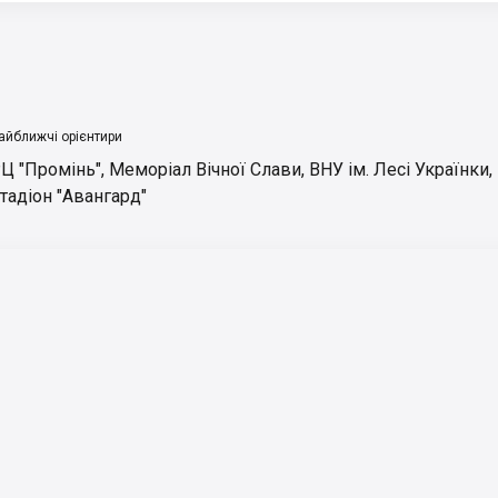
айближчі орієнтири
Ц "Промінь"
,
Меморіал Вічної Слави
,
ВНУ ім. Лесі Українки
,
тадіон "Авангард"