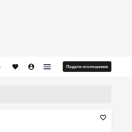





Подати оголошення
м
