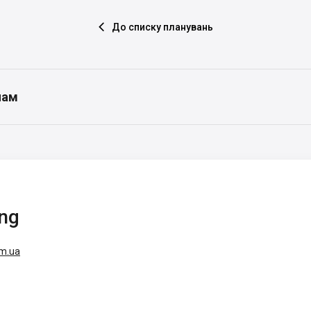
До списку планувань

нам
ing
om.ua