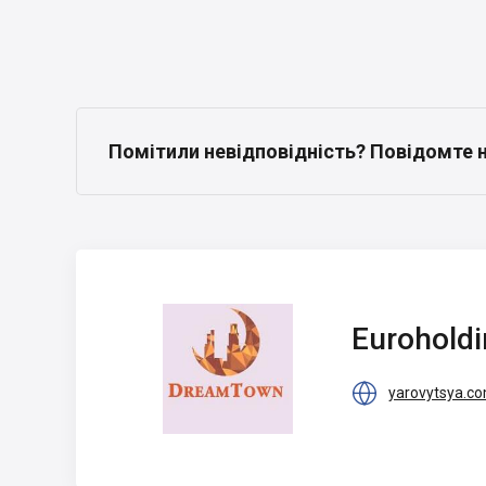
Помітили невідповідність? Повідомте 
Euroholding
Eurohold

yarovytsya.c