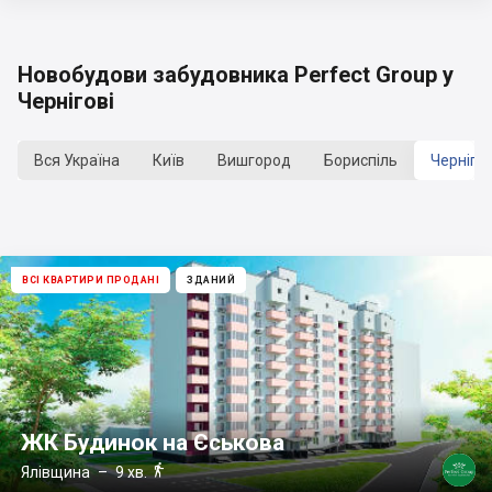
Новобудови забудовника Perfect Group у
Чернігові
Вся Україна
Київ
Вишгород
Бориспіль
Чернігів
ВСІ КВАРТИРИ ПРОДАНІ
ЗДАНИЙ
ЖК Будинок на Єськова

Ялівщина
– 9 хв.