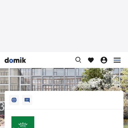












