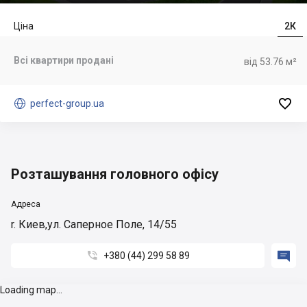
Ціна
2К
Всі квартири продані
від 53.76 м²


perfect-group.ua
Розташування головного офісу
Адреса
r. Киев,ул. Саперное Поле, 14/55


+380 (44) 299 58 89
Loading map...