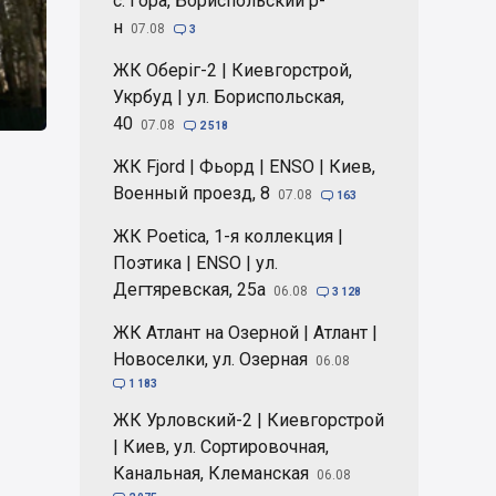
с. Гора, Бориспольский р-
н
07.08

3
ЖК Оберіг-2 | Киевгорстрой,
Укрбуд | ул. Бориспольская,
40
07.08

2 518
ЖК Fjord | Фьорд | ENSO | Киев,
Военный проезд, 8
07.08

163
ЖК Poetica, 1-я коллекция |
Поэтика | ENSO | ул.
Дегтяревская, 25а
06.08

3 128
ЖК Атлант на Озерной | Атлант |
Новоселки, ул. Озерная
06.08

1 183
ЖК Урловский-2 | Киевгорстрой
| Киев, ул. Сортировочная,
Канальная, Клеманская
06.08