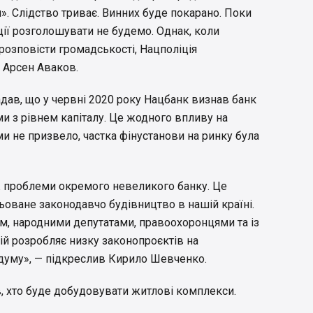
». Слідство триває. Винних буде покарано. Поки
ції розголошувати не будемо. Однак, коли
а розповісти громадськості, Нацполіція
в Арсен Аваков.
ав, що у червні 2020 року Нацбанк визнав банк
и з рівнем капіталу. Це жодного впливу на
и не призвело, частка фінустанови на ринку була
ж проблеми окремого невеликого банку. Це
ьоване законодавчо будівництво в нашій країні.
ом, народними депутатами, правоохоронцями та із
ій розробляє низку законопроєктів на
уму», — підкреслив Кирило Шевченко.
в, хто буде добудовувати житлові комплекси.