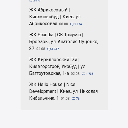

2 075
ЖК Абрикосовый |
Київміськбуд | Киев, ул.
Абрикосовая
06.08

2 074
ЖК Scandia | СК Триумф |
Бровары, ул. Анатолия Луценко,
27
04.08

3 037
ЖК Кирилловский Гай |
Киевгорстрой, Укрбуд | ул.
Баггоутовская, 1-а
02.08

1 738
ЖК Hello House | Nice
Development | Киев, ул. Николая
Кибальчича, 1
01.08

76