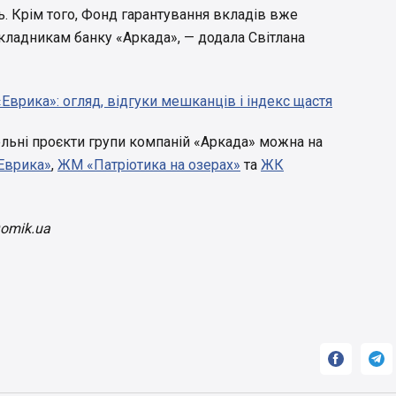
сь. Крім того, Фонд гарантування вкладів вже
вкладникам банку «Аркада», — додала Світлана
Еврика»: огляд, відгуки мешканців і індекс щастя
ельні проєкти групи компаній «Аркада» можна на
Еврика»
,
ЖМ «Патріотика на озерах»
та
ЖК
Domik.ua

