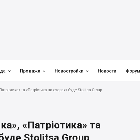



нда
Продажа
Новостройки
Новости
Фору
тріотика» та «Патріотика на озерах» буде Stolitsa Group
а», «Патріотика» та
буде Stolitsa Group