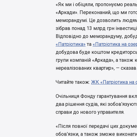
«Як ми і обіцяли, пропонуємо реа
«Аркади». Переконаний, що ми гот
меморандумі. Це дозволить людям
зібрав понад 13 млрд грн інвестиці
Відповідно до меморандуму, добу
«Патріотика»
та
«Патріотика на озе
добудова буде коштом кредиторсь
групи компаній «Аркада», а також 
нереалізованих квартир», — сказав 
Читайте також:
ЖК «Патріотика на о
Очільниця Фонду гарантування вкла
два рішення судів, які зобов’язую
справи до нового управителя.
«Після повної передачі цих докуме
обов’язки, а також зможе виконати