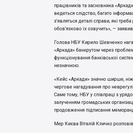
працівників та засновника «Аркади
ведеться слідство, багато інформа
з’являться деталі справи, які треб
обов’язково їх озвучить», — заяви
Голова НБУ Кирило Шевченко нагад
«Аркада» банкрутом через проблем
функціонування банківської систем
незначною.
«Кейс «Аркади» значно ширше, ні
чергове нагадування про неврегул
Саме тому, НБУ у співпраці з уряд
залученням громадських організац
продовження підписання меморанд
Мер Києва Віталій Кличко розпові