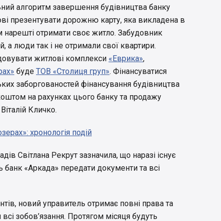
льний алгоритм завершення будівництва банку
ові презентувати дорожню карту, яка викладена в
 нарешті отримати своє житло. Забудовник
й, а люди так і не отримали свої квартири.
довувати житлові комплекси
«Еврика»
,
рах»
буде
ТОВ «Столиця груп»
. Фінансуватися
ких заборгованостей фінансування будівництва
коштом на рахунках цього банку та продажу
Віталій Кличко.
зерах»: хронологія подій
дів Світлана Рекрут зазначила, що наразі існує
ть банк «Аркада» передати документи та всі
нтів, новий управитель отримає повні права та
 всі зобов’язання. Протягом місяця будуть