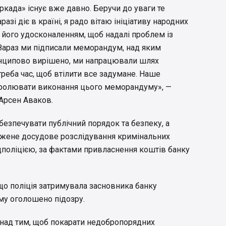
када» існує вже давно. Беручи до уваги те
азі діє в країні, я радо вітаю ініціативу народних
д його удосконаленням, щоб надалі проблем із
Зараз ми підписали меморандум, над яким
инципово вирішено, ми напрацювали шлях
треба час, щоб втілити все задумане. Наше
тролювати виконання цього меморандуму», —
 Арсен Аваков.
безпечувати публічний порядок та безпеку, а
джене досудове розслідування кримінальних
поліцією, за фактами привласнення коштів банку
 що поліція затримувала засновника банку
му оголошено підозру.
над тим, щоб покарати недобропорядних