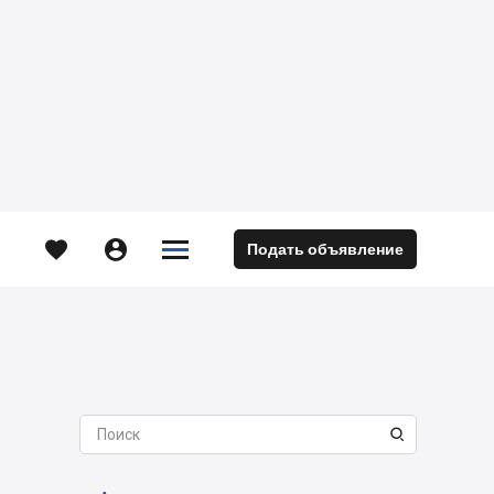





Подать объявление
м
