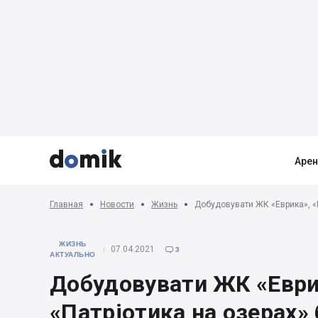



Аре
Главная
Новости
Жизнь
Добудовувати ЖК «Еврика», «Па
ЖИЗНЬ
07.04.2021
3

АКТУАЛЬНО
Добудовувати ЖК «Еврик
«Патріотика на озерах» 