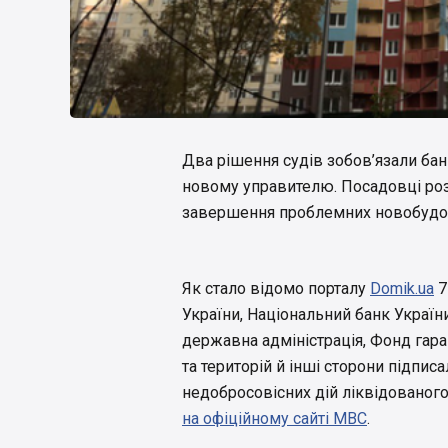
Два рішення судів зобов’язали бан
новому управителю. Посадовці роз
завершення проблемних новобудов
Як стало відомо порталу
Domik.ua
7
України, Національний банк Україн
державна адміністрація, Фонд гара
та територій й інші сторони підпи
недобросовісних дій ліквідованог
на офіційному сайті МВС
.