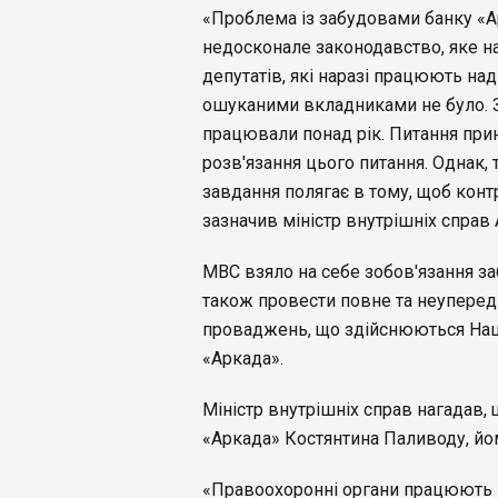
«Проблема із забудовами банку «Ар
недосконале законодавство, яке нар
депутатів, які наразі працюють на
ошуканими вкладниками не було. 
працювали понад рік. Питання пр
розв'язання цього питання. Однак, 
завдання полягає в тому, щоб кон
зазначив міністр внутрішніх справ
МВС взяло на себе зобов'язання за
також провести повне та неупере
проваджень, що здійснюються Нац
«Аркада».
Міністр внутрішніх справ нагадав,
«Аркада» Костянтина Паливоду, йо
«Правоохоронні органи працюють 