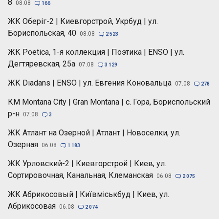
8
08.08

166
ЖК Оберіг-2 | Киевгорстрой, Укрбуд | ул.
Бориспольская, 40
08.08

2 523
ЖК Poetica, 1-я коллекция | Поэтика | ENSO | ул.
Дегтяревская, 25а
07.08

3 129
ЖК Diadans | ENSO | ул. Евгения Коновальца
07.08

278
КМ Montana City | Gran Montana | с. Гора, Бориспольский
р-н
07.08

3
ЖК Атлант на Озерной | Атлант | Новоселки, ул.
Озерная
06.08

1 183
ЖК Урловский-2 | Киевгорстрой | Киев, ул.
Сортировочная, Канальная, Клеманская
06.08

2 075
ЖК Абрикосовый | Київміськбуд | Киев, ул.
Абрикосовая
06.08

2 074