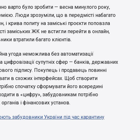
чно варто було зробити — весна минулого року,
емією. Люди зрозуміли, що в передмісті набагато
, і крива попиту на заміські проєкти поповзла
сті заміських ЖК не встигли перейти в онлайн,
ники втратили багато клієнтів.
ійна угода неможлива без автоматизації
а цифровізації супутніх сфер — банків, державних
ового підпису. Покупець і продавець повинні
вати в схожих інтерфейсах. Щоб створити
трібно спочатку сформувати його всередині
ходити в «цифру», забудовникам потрібно
рганів і фінансових установ.
ють забудовники України під час карантину