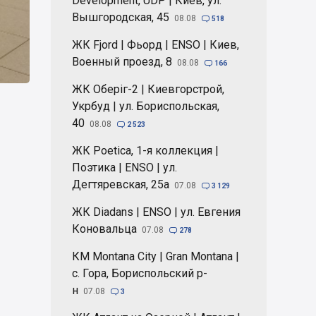
Development, UDP | Киев, ул.
Вышгородская, 45
08.08

518
ЖК Fjord | Фьорд | ENSO | Киев,
Военный проезд, 8
08.08

166
ЖК Оберіг-2 | Киевгорстрой,
Укрбуд | ул. Бориспольская,
40
08.08

2 523
ЖК Poetica, 1-я коллекция |
Поэтика | ENSO | ул.
Дегтяревская, 25а
07.08

3 129
ЖК Diadans | ENSO | ул. Евгения
Коновальца
07.08

278
КМ Montana City | Gran Montana |
с. Гора, Бориспольский р-
н
07.08

3