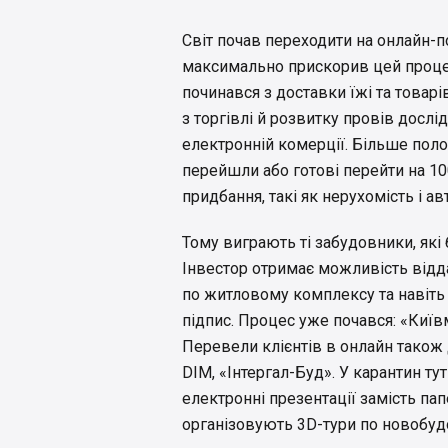
Світ почав переходити на онлайн-п
максимально прискорив цей проце
починався з доставки їжі та товарі
з торгівлі й розвитку провів дослі
електронній комерції. Більше пол
перейшли або готові перейти на 1
придбання, такі як нерухомість і ав
Тому виграють ті забудовники, які
Інвестор отримає можливість відд
по житловому комплексу та навіт
підпис. Процес уже почався: «Київ
Перевели клієнтів в онлайн також
DIM, «Інтергал-Буд». У карантин ту
електронні презентації замість па
організовують 3D-тури по новобуд