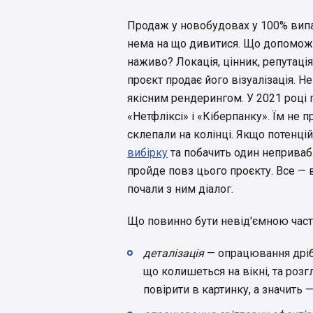
Продаж у новобудовах у 100% випа
нема на що дивитися. Що допоможе
наживо? Локація, цінник, репутаці
проєкт продає його візуалізація. 
якісним рендерингом. У 2021 році 
«Нетфліксі» і «Кіберпанку». Їм не
склепали на колінці. Якщо потенці
вибірку
та побачить один непривабл
пройде повз цього проєкту. Все — 
почали з ним діалог.
Що повинно бути невід'ємною части
деталізація
— опрацювання дрібн
що колишеться на вікні, та розг
повірити в картинку, а значить —