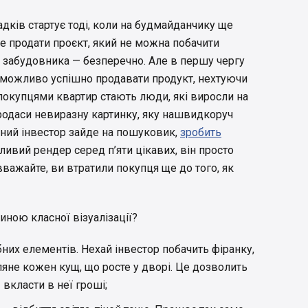
дків стартує тоді, коли на будмайданчику ще
 продати проєкт, який не можна побачити
я забудовника — безперечно. Але в першу чергу
Неможливо успішно продавати продукт, нехтуючи
покупцями квартир стають люди, які виросли на
 продаси невиразну картинку, яку нашвидкоруч
йний інвестор зайде на пошуковик,
зробить
ивий рендер серед п’яти цікавих, він просто
вважайте, ви втратили покупця ще до того, як
ною класної візуалізації?
их елементів. Нехай інвестор побачить фіранку,
ляне кожен кущ, що росте у дворі. Це дозволить
 вкласти в неї гроші;