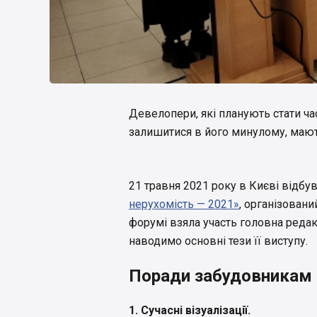
Девелопери, які планують стати ча
залишитися в його минулому, мают
21 травня 2021 року в Києві відб
нерухомість — 2021»
, організован
форумі взяла участь головна реда
наводимо основні тези її виступу.
Поради забудовникам
1. Сучасні візуалізації.