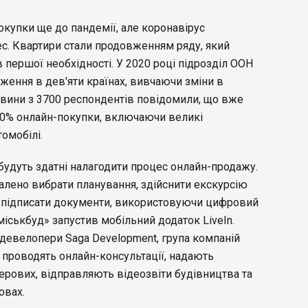
окупки ще до пандемії, але коронавірус
с. Квартири стали продовженням ряду, який
в першої необхідності. У 2020 році підрозділ ООН
дження в дев'яти країнах, вивчаючи зміни в
овини з 3700 респондентів повідомили, що вже
00% онлайн-покупки, включаючи великі
томобілі.
 будуть здатні налагодити процес онлайн-продажу.
алено вибрати планування, здійснити екскурсію
ь підписати документи, використовуючи цифровий
міськбуд» запустив мобільний додаток LiveIn.
 девелопери Saga Development, група компаній
т проводять онлайн-консультації, надають
перових, відправляють відеозвіти будівництва та
овах.