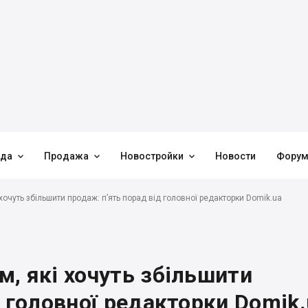



нда
Продажа
Новостройки
Новости
Фору
хочуть збільшити продаж: п’ять порад від головної редакторки Domik.ua
, які хочуть збільшити
д головної редакторки Domik.