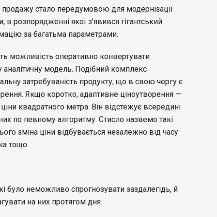
 продажу стало передумовою для модернізації
и, в розпорядженні якої з'явився гігантський
мацію за багатьма параметрами.
сть можливість оперативно конвертувати
у аналітичну модель. Подібний комплекс
еальну затребуваність продукту, що в свою чергу є
рення. Якщо коротко, адаптивне ціноутворення —
 ціни квадратного метра. Він відстежує всередині
 них по певному алгоритму. Стисло назвемо такі
цього зміна ціни відбувається незалежно від часу
ика тощо.
які було неможливо спрогнозувати заздалегідь, й
гувати на них протягом дня.