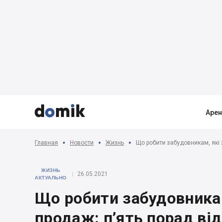



Аре
Главная
Новости
Жизнь
Що робити забудовникам, які 
ЖИЗНЬ
26.05.2021
АКТУАЛЬНО
Що робити забудовникам
продаж: п’ять порад ві