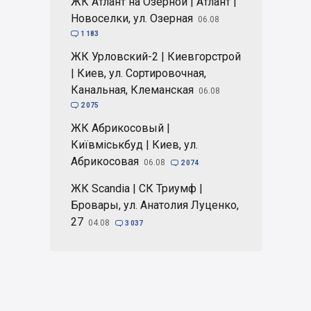
ЖК Атлант на Озерной | Атлант |
Новоселки, ул. Озерная
06.08

1 183
ЖК Урловский-2 | Киевгорстрой
| Киев, ул. Сортировочная,
Канальная, Клеманская
06.08

2 075
ЖК Абрикосовый |
Київміськбуд | Киев, ул.
Абрикосовая
06.08

2 074
ЖК Scandia | СК Триумф |
Бровары, ул. Анатолия Луценко,
27
04.08

3 037