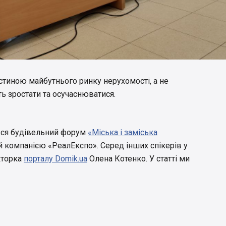
стиною майбутнього ринку нерухомості, а не
ь зростати та осучаснюватися.
увся будівельний форум
«Міська і заміська
ий компанією «РеалЕкспо». Серед інших спікерів у
кторка
порталу Domik.ua
Олена Котенко. У статті ми