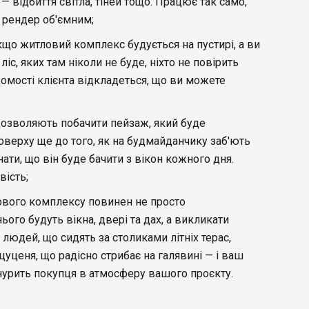
— відбиття світла, тіней тощо. Працює так само,
ь рендер об'ємним;
що житловий комплекс будується на пустирі, а ви
ліс, яких там ніколи не буде, ніхто не повірить
омості клієнта відкладеться, що ви можете
 дозволяють побачити пейзаж, який буде
оверху ще до того, як на будмайданчику заб'ють
ати, що він буде бачити з вікон кожного дня.
ість;
вого комплексу повинен не просто
ього будуть вікна, двері та дах, а викликати
людей, що сидять за столиками літніх терас,
цуценя, що радісно стрибає на галявині — і ваш
нурить покупця в атмосферу вашого проєкту.