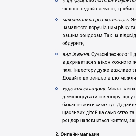
опрацювання світлових ефектів
як попередній елемент, і робит
максимальна реалістичність.
Як
намалюєте поруч із ним річку та 
вашим рендерам. Так на підсвід
обдурити;
вид із вікна.
Сучасні технології
відкриватися з вікон кожного п
палі. Інвестору дуже важливо зн
Додайте до рендерів цю можлив
художня складова.
Макет житло
демонструвати інвестору, що у н
бажання жити саме тут. Додайте 
щасливих дітей на самокатах та 
рендер наповниться життям, за
2. Онлайн-магазин.