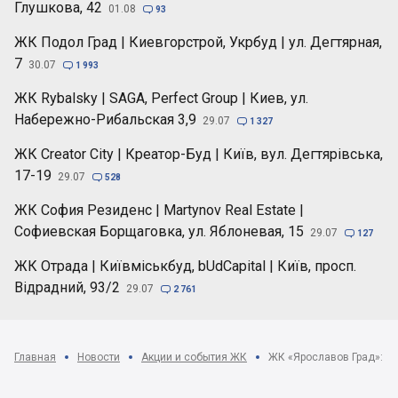
Глушкова, 42
01.08

93
ЖК Подол Град | Киевгорстрой, Укрбуд | ул. Дегтярная,
7
30.07

1 993
ЖК Rybalsky | SAGA, Perfect Group | Киев, ул.
Набережно-Рибальская 3,9
29.07

1 327
ЖК Creator City | Креатор-Буд | Київ, вул. Дегтярівська,
17-19
29.07

528
ЖК София Резиденс | Martynov Real Estate |
Софиевская Борщаговка, ул. Яблоневая, 15
29.07

127
ЖК Отрада | Київміськбуд, bUdCapital | Київ, просп.
Відрадний, 93/2
29.07

2 761
Главная
Новости
Акции и события ЖК