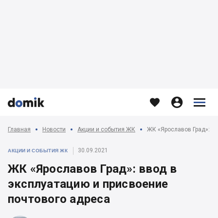








Главная
Новости
Акции и события ЖК
30.09.2021
АКЦИИ И СОБЫТИЯ ЖК
ЖК «Ярославов Град»: ввод в
эксплуатацию и присвоение
почтового адреса