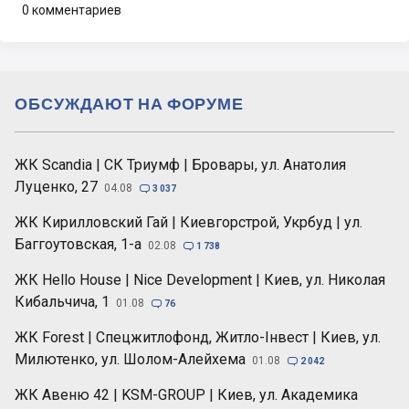
0 комментариев
ОБСУЖДАЮТ НА ФОРУМЕ
ЖК Scandia | СК Триумф | Бровары, ул. Анатолия
Луценко, 27
04.08

3 037
ЖК Кирилловский Гай | Киевгорстрой, Укрбуд | ул.
Баггоутовская, 1-а
02.08

1 738
ЖК Hello House | Nice Development | Киев, ул. Николая
Кибальчича, 1
01.08

76
ЖК Forest | Спецжитлофонд, Житло-Інвест | Киев, ул.
Милютенко, ул. Шолом-Алейхема
01.08

2 042
ЖК Авеню 42 | KSM-GROUP | Киев, ул. Академика