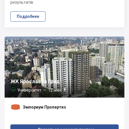
результатів
Подробнее
ЖК Ярославов Град

Университет
– 12 мин.

Эмпориум Пропертиз