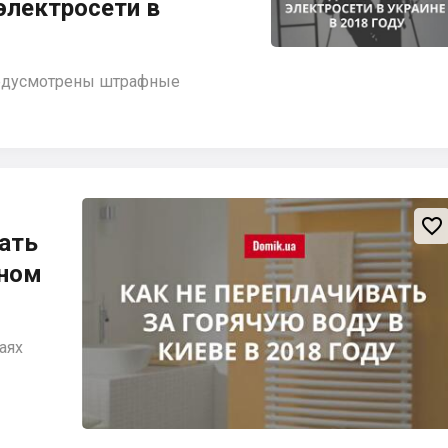
электросети в
предусмотрены штрафные

ать
вном
аях