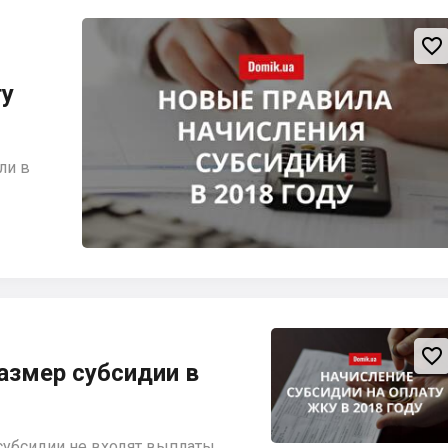

ту
ли в

азмер субсидии в
субсидии не входят выплаты