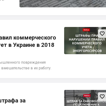

равил коммерческого
ет в Украине в 2018
мышленного повреждения
вмешательстве в их работу.

штрафа за