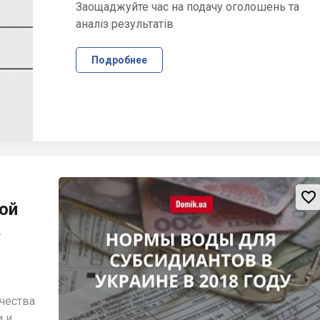
Заощаджуйте час на подачу оголошень та
аналіз результатів
Подробнее

ой
в
чества
 и