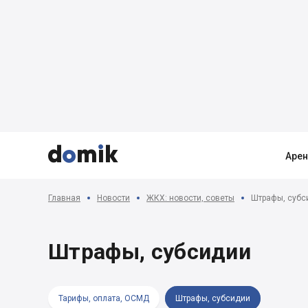



Аре
Главная
Новости
ЖКХ: новости, советы
Штрафы, субс
Штрафы, субсидии
Тарифы, оплата, ОСМД
Штрафы, субсидии