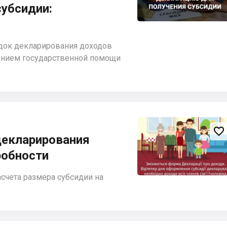
убсидии:
ядок декларирования доходов
лением государственной помощи

декларирования
робности
счета размера субсидии на