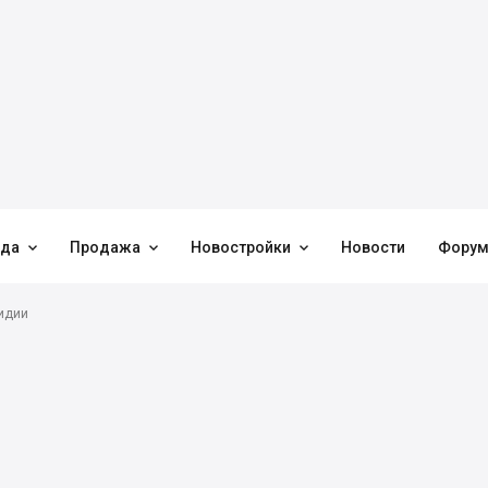



нда
Продажа
Новостройки
Новости
Фору
идии