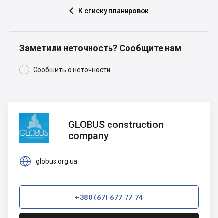
К списку планировок

Заметили неточность? Сообщите нам

Сообщить о неточности
GLOBUS
GLOBUS construction
construction
company
company

globus.org.ua
+380 (67) 677 77 74