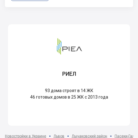
РИЕЛ
93
дома строят в 14 ЖК
46
готовых домов в 25 ЖК с 2013 года
Новостройки в Украине
Львов
Лычаковский район
Пасеки-Галиц