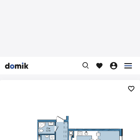









