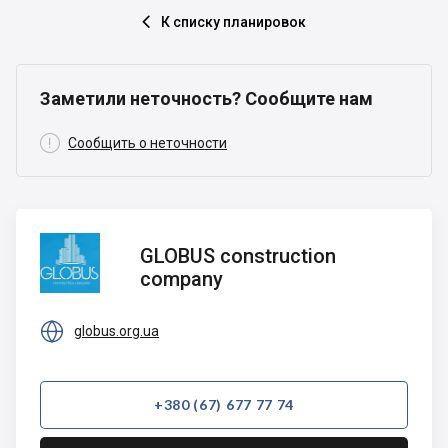
К списку планировок

Заметили неточность? Сообщите нам

Сообщить о неточности
GLOBUS
GLOBUS construction
construction
company
company

globus.org.ua
+380 (67) 677 77 74