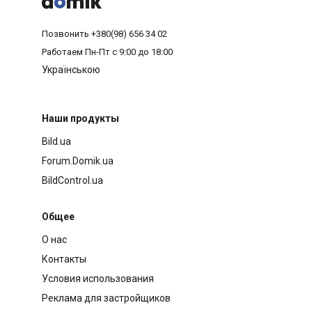



Позвонить
+380(98) 656 34 02
Работаем
Пн-Пт с 9:00 до 18:00
Українською
Наши продукты
Bild.ua
Forum.Domik.ua
BildControl.ua
Общее
О нас
Контакты
Условия использования
Реклама для застройщиков