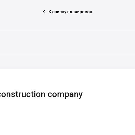
К списку планировок

onstruction company