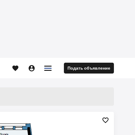





Подать объявление
м
