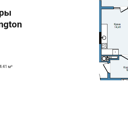
иры
ngton
4.41 м²