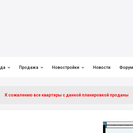



нда
Продажа
Новостройки
Новости
Фору
К сожалению все квартиры c данной планировкой проданы