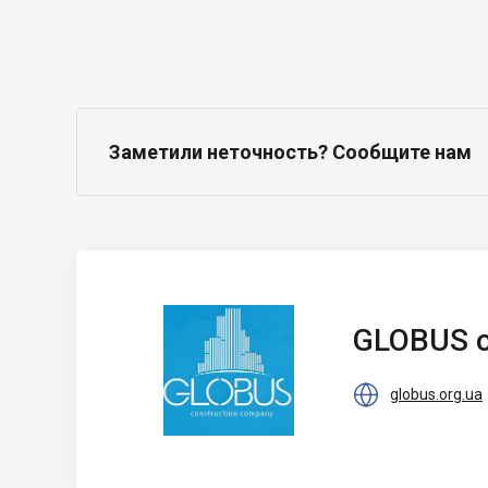
Заметили неточность? Сообщите нам
GLOBUS
construction
GLOBUS c
company

globus.org.ua