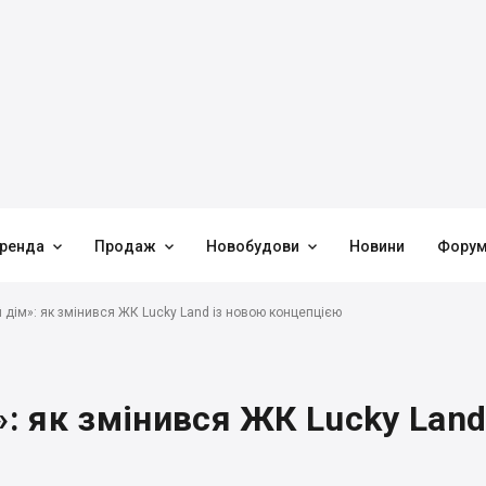



ренда
Продаж
Новобудови
Новини
Фору
й дім»: як змінився ЖК Lucky Land із новою концепцією
»: як змінився ЖК Lucky Land