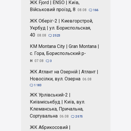
ЖК Fjord | ENSO | Київ,
Військовий проїзд, 8
08.08

166
ЖК Оберіг-2 | Киевгорстрой,
Укрбуд | ул. Бориспольская,
40
08.08

2 523
КМ Montana City | Gran Montana |
с. Гора, Бориспольский р-
н
07.08

3
ЖК Атлант на Озерній | Атлант |
Новосілки, вул. Озерна
06.08

1 183
ЖК Урлівський-2 |
Київміськбуд | Київ, вул.
Клеманська, Причальна,
Сортувальна
06.08

2 075
ЖК Абрикосовий |