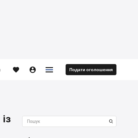





Подати оголошення
м
 із
