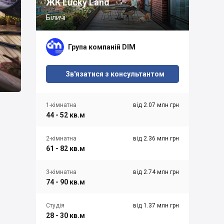
ЖК Lucky Land
Біличі
Група компаній DIM
Зв'язатися з консультантом
1-кімнатна
від 2.07 млн грн
44 - 52 кв.м
2-кімнатна
від 2.36 млн грн
61 - 82 кв.м
3-кімнатна
від 2.74 млн грн
74 - 90 кв.м
Студія
від 1.37 млн грн
28 - 30 кв.м