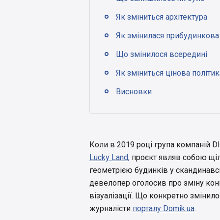
Як зміниться архітектура
Як змінилася прибудинкова 
Що змінилося всередині
Як зміниться цінова політик
Висновки
Коли в 2019 році група компаній 
Lucky Land,
проєкт являв собою щіл
геометрією будинків у скандинавсь
девелопер оголосив про зміну конц
візуалізації. Що конкретно змінил
журналісти
порталу Domik.ua
.