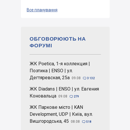
Все планування
ОБГОВОРЮЮТЬ НА
ФОРУМІ
ЖК Poetica, 1-я коллекция |
Поэтика | ENSO | ул.
Дегтяревская, 25а
09.08

3 132
ЖК Diadans | ENSO | ул. Евгения
Коновальца
09.08

279
ЖК Паркове місто | KAN
Development, UDP | Київ, вул.
Вишгородська, 45
08.08

518