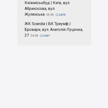
Київміськбуд | Київ, вул.
Абрикосова, вул.
Жулянська
06.08

2 074
ЖК Scandia | БК Триумф |
Бровари, вул. Анатолія Луценка,
27
04.08

3 037