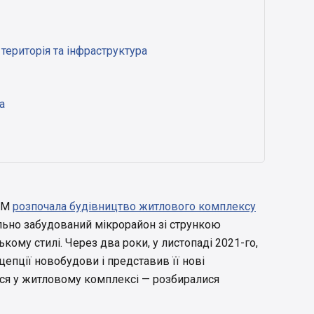
територія та інфраструктура
а
DIM
розпочала будівництво житлового комплексу
ьно забудований мікрорайон зі стрункою
кому стилі. Через два роки, у листопаді 2021-го,
епції новобудови і представив її нові
ося у житловому комплексі — розбиралися