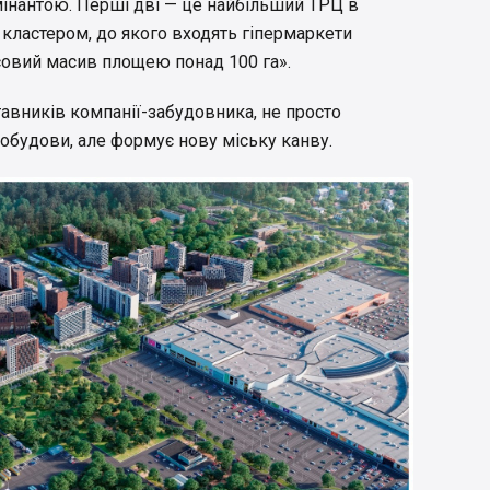
мінантою. Перші дві — це найбільший ТРЦ в
м кластером, до якого входять гіпермаркети
ісовий масив площею понад 100 га».
авників компанії-забудовника, не просто
будови, але формує нову міську канву.