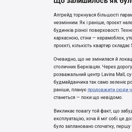
Що залишилось як бул
Апгрейд торкнувся більшості пара
незмінним. Як і раніше, проєкт на
будинків різної поверховості. Тех
каркасною, стіни — керамоблок, ут
проєкті, кількість квартир складає 
Очевидно, що не змінилася й локаці
столичних Берківцях. Через дорог
розважальний центр Lavina Mall, с
будмайданчика так само зеленіє ро
раніше, планує
продовжити сюди че
станеться — поки що невідомо.
Викликає повагу той факт, що забу
експлуатацію, хоча й міг собі це д
було заплановано спочатку, першу ч