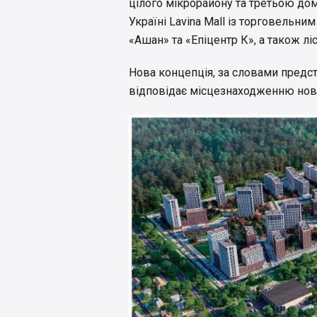
цілого мікрорайону та третьою до
Україні Lavina Mall із торговельни
«Ашан» та «Епіцентр К», а також л
Нова концепція, за словами предст
відповідає місцезнаходженню ново