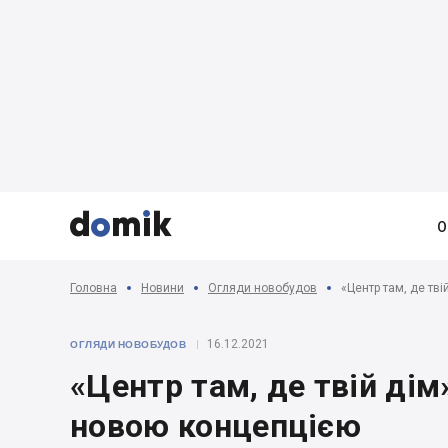



О
Головна
Новини
Огляди новобудов
«Центр там, де тві
16.12.2021
ОГЛЯДИ НОВОБУДОВ
«Центр там, де твій дім
новою концепцією