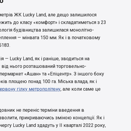
о
метрів ЖК Lucky Land, але дещо залишилося
лежить до класу «комфорт» і складатиметься з 23
нологія будівництва залишилася монолітно-
еплення — мінвата 150 мм. Як і в початковому
5183.
я — Lucky Land, як і раніше, зводиться на
у від нього розташований торговельно-
упермаркет «Ашан» та «Епіцентр». З іншого боку
ків площею понад 100 га. Міська влада, як і
рвону гілку метрополітену
, але коли саме це
довник не переніс терміни введення в
озволити, прикриваючись зміною концепції. Як і
ергу Lucky Land здадуть у ІІ кварталі 2022 року,