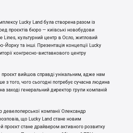
мплексу Lucky Land була створена разом із
еред проєктів бюро — київські новобудови
e Lines, культурний центр в Осло, житловий
ю-Йорку та інші. Презентація концепції Lucky
риторії конгресно-виставкового центру
 проєкт вийшов справді унікальним, адже нам
ше з того, чого сьогодні потребує сучасна людина
на заході генеральний директор групи компаній
р девелоперської компанії Олександр
розповів, що Lucky Land стане новим
ей проєкт стане драйвером активного розвитку