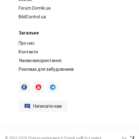
Forum.Domik.ua
BildControl.ua
Загальне
Про нас
Контакти
Умови використання
Реклама для забудовників




Написати нам
©
2001-2026 Портал нерухомості Domik.ua® Всі права
by
