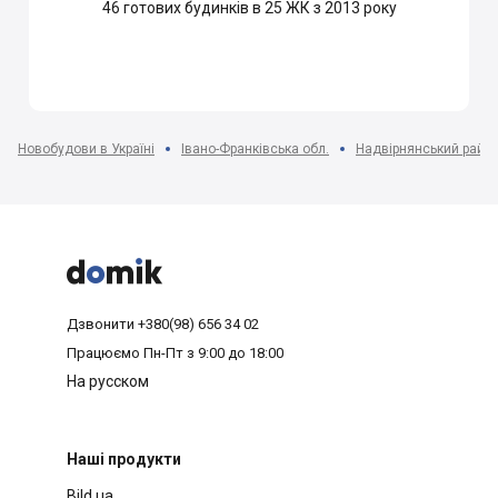
46
готових будинків в 25 ЖК з 2013 року
Новобудови в Україні
Івано-Франківська обл.
Надвірнянський райо



Дзвонити
+380(98) 656 34 02
Працюємо
Пн-Пт з 9:00 до 18:00
На русском
Наші продукти
Bild.ua