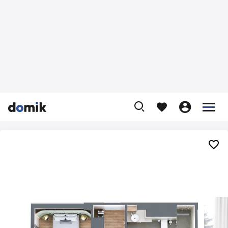









