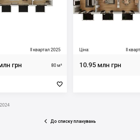
II квартал 2025
Ціна:
II ква
млн грн
10.95 млн грн
80 м²

.2024
До списку планувань
