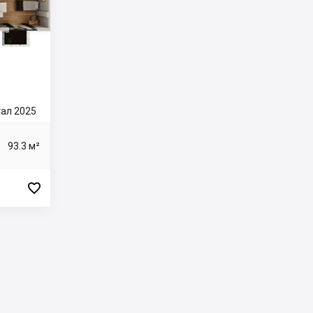
ртал 2025
93.3 м²
