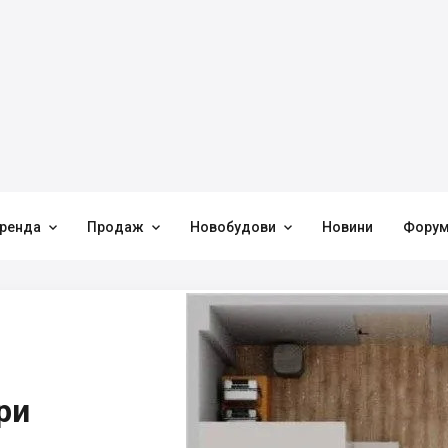



ренда
Продаж
Новобудови
Новини
Фору
ри