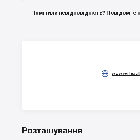
Помітили невідповідність? Повідомте 

www.vertexvil
Розташування