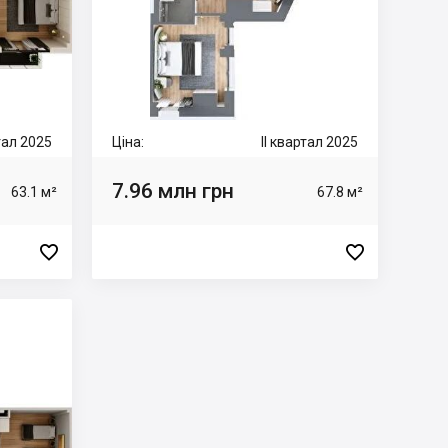
ртал 2025
Ціна:
II квартал 2025
7.96 млн грн
63.1 м²
67.8 м²

