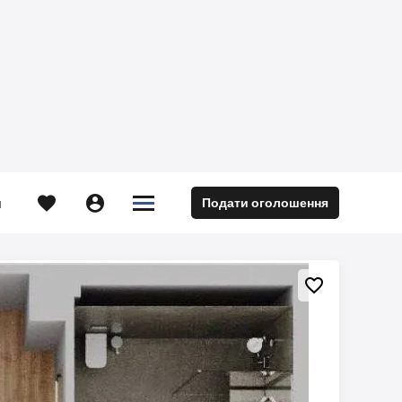





Подати оголошення
м
