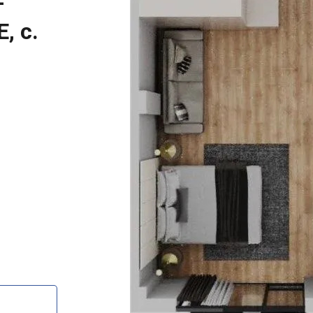
-
, с.