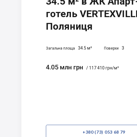
34.5 м² в ЖК Апарт
готель VERTEXVILLE
Поляниця
34.5 м²
3
Загальна площа
Поверхи
4.05 млн грн
/ 117 410 грн/м²
+380 (73) 053 68 79