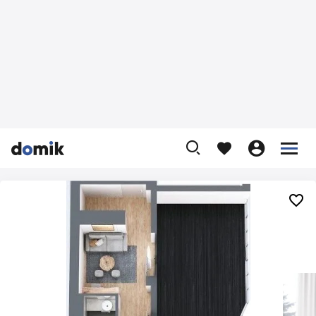









