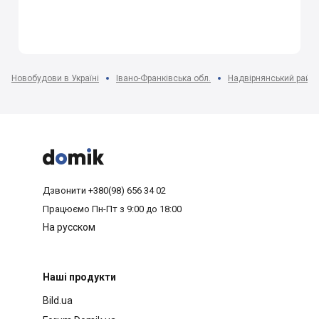
Новобудови в Україні
Івано-Франківська обл.
Надвірнянський райо



Дзвонити
+380(98) 656 34 02
Працюємо
Пн-Пт з 9:00 до 18:00
На русском
Наші продукти
Bild.ua