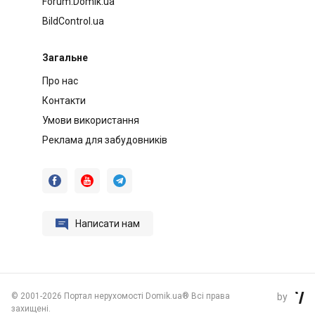
Forum.Domik.ua
BildControl.ua
Загальне
Про нас
Контакти
Умови використання
Реклама для забудовників




Написати нам
©
2001-2026 Портал нерухомості Domik.ua® Всі права
by

захищені.