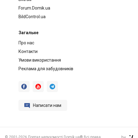
Forum.Domik.ua
BildControl.ua
Загальне
Про нас
Контакти
Умови використання
Реклама для забудовників




Написати нам
©
2001-2026 Портал нерухомості Domik.ua® Всі права
by
