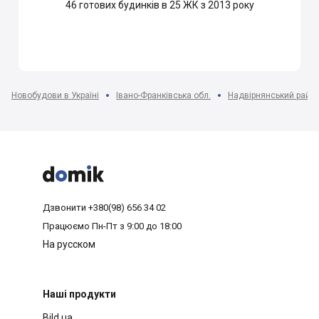
46
готових будинків в 25 ЖК з 2013 року
Новобудови в Україні
Івано-Франківська обл.
Надвірнянський райо



Дзвонити
+380(98) 656 34 02
Працюємо
Пн-Пт з 9:00 до 18:00
На русском
Наші продукти
Bild.ua