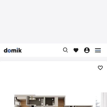









