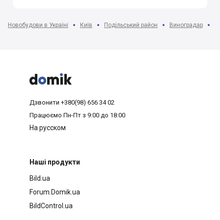
Новобудови в Україні
Київ
Подільський район
Виноградар
Ж



Дзвонити
+380(98) 656 34 02
Працюємо
Пн-Пт з 9:00 до 18:00
На русском
Наші продукти
Bild.ua
Forum.Domik.ua
BildControl.ua