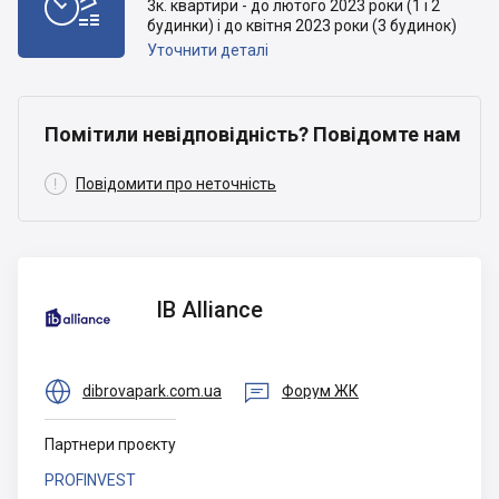

3к. квартири - до лютого 2023 роки (1 і 2
будинки) і до квітня 2023 роки (3 будинок)
Уточнити деталі
Помітили невідповідність? Повідомте нам

Повідомити про неточність
IB
IB Alliance
Alliance


dibrovapark.com.ua
Форум ЖК
Партнери проєкту
PROFINVEST