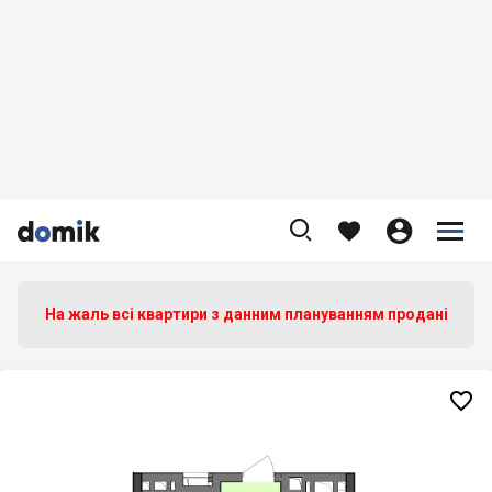









На жаль всі квартири з данним плануванням продані
